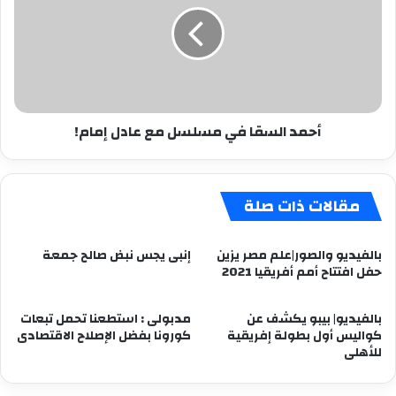
مسلسل
مع
عادل
إمام!
أحمد السقا في مسلسل مع عادل إمام!
مقالات ذات صلة
بالفيديو والصور|علم مصر يزين
إنبى يجس نبض صالح جمعة
حفل افتتاح أمم أفريقيا 2021
بالفيديو| بيبو يكشف عن
مدبولى : استطعنا تحمل تبعات
كواليس أول بطولة إفريقية
كورونا بفضل الإصلاح الاقتصادى
للأهلى