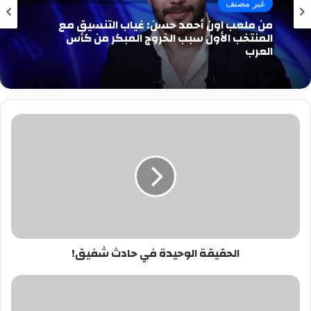
رياضة وملاعب
غير مصنف
قبل مواجهة حرس الحدود…عودة الونش وعواد
من ملعب اون أحمد حسن: غياب التنسيق مع
المنتخب الأول سبب الخروج المبكر من كأس
العرب
الحقيقة
الوحيدة
في
حادث
شفيق!
الحقيقة الوحيدة في حادث شفيق!
أحمد
السقا
في