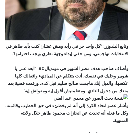
وتابع البلدوزر: “كل واحد حر في رأيه ومش عشان كنت بأيد طاهر في
الانتخابات تهاجمني، ومن حقي إبداء وجهة نظري ويجب احترامها”.
وأضاف صاحب هدف مصر الشهير في مونديال90: “ابعد عني يا
شوبير وخليك في نفسك، أنت بتتكلم عن المباديء وافعالك كلها
عكسها، والديل إنك هاجمت صالح سليم قبل كده، ورفعت قضية بعد
منعك من دخول النادي، ومتعلمنيش أقول إيه ومقولش إيه”.
وأشار عضو اتحاد الكرة إلى أنه لم يخطئء في حق الخطيب وقائمته،
وكل ما فعله أنه تحدث عن انجازات محمود طاهر خلال ولايته
المنتهية.