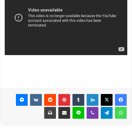
لينكدإن
بينتيريست
ماسنجر
واتساب
تيلقرام
ڤايبر
لاين
مشاركة عبر البريد
طباعة