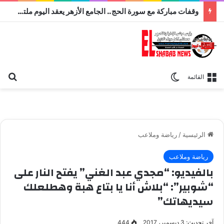
وقفات مباركة مع سورة الحج.. الجامع الأزهر يعقد اليوم ملتقى القضايا المعاصرة اليوم
بح
الوضع المظلم
القائمة
الرئيسية
/
رياضة وملاعب
رياضة وملاعب
بالفيديو: “مجدي عبد الغني” يفتح النار على
“شوبير”: “بلاش أنا يا بتاع هبة وهطلعلك
سيديهاتك”
آخر تحديث: 3 ديسمبر، 2017
444