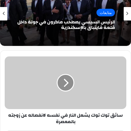
متابعات
الرئيس السيسي يصطحب ماكرون في جولة داخل
قلعة قايتباي بالإسكندرية
سائق
توك
توك
يشعل
النار
في
نفسه
لانفصاله
عن
سائق توك توك يشعل النار في نفسه لانفصاله عن زوجته
زوجته
بالمعصرة
بالمعصرة