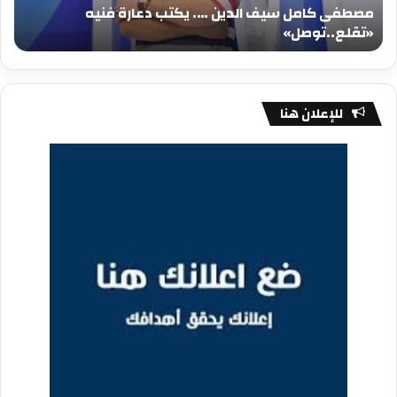
مصطفى كامل سيف الدين …. يكتب دعارة فنيه
«تقلع..توصل»
الم
«تقلع..توصل»
م
للإعلان هنا