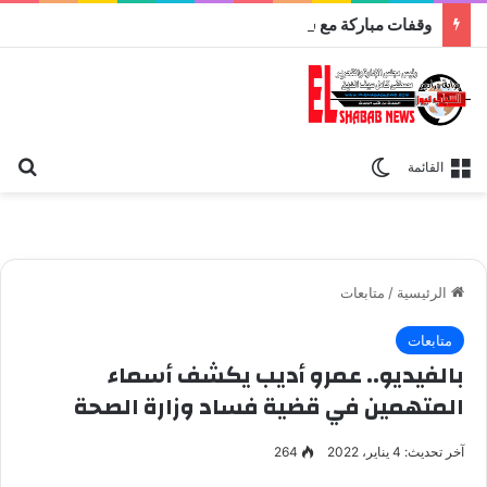
وقفات مباركة مع سورة الحج.. الجامع الأزهر يعقد اليوم ملتقى القضايا المعاصرة اليوم
بح
الوضع المظلم
القائمة
الرئيسية
/
متابعات
متابعات
بالفيديو.. عمرو أديب يكشف أسماء
المتهمين في قضية فساد وزارة الصحة
آخر تحديث: 4 يناير، 2022
264