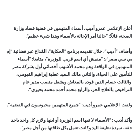
أعلن الإعلامي عمرو أديب، أسماء المتهمين في قضية فساد وزارة
الصحة، قائلًا: “جالنا أمر الإحالة بالأسماء وهذا شيء عظيم”.
وأضاف “أديب”، خلال تقديمه برنامج “الحكاية”، المُذاع عبر فضائية “إم
بي سي مصر”،: “مفيش أي اسم قريب للوزيرة”، متابعا: “أسماء
المتهمين في الواقعة وهم محمد الأشهب أخصائي أول بشركة مصر
للتأمين على الحياة، والثاني مالك السيد عطية إبراهيم الفيومي،
والثالث حسام الدين فودة بالمعاش ويشغل منصب مدير عام
التراخيص بالعلاج الحر، والرابع محمد أحمد محمد بحيري “.
ولفت الإعلامي عمرو أديب: “جميع المتهمين محبوسون في القضية “.
وأكد أديب : “الأسماء لا فيها اسم الوزيرة أو ابنها ولازم كل واحد ياخد
حقه، سيدة نظيفة اليد وكانت تعمل بكل طاقتها من أجل مصر”.