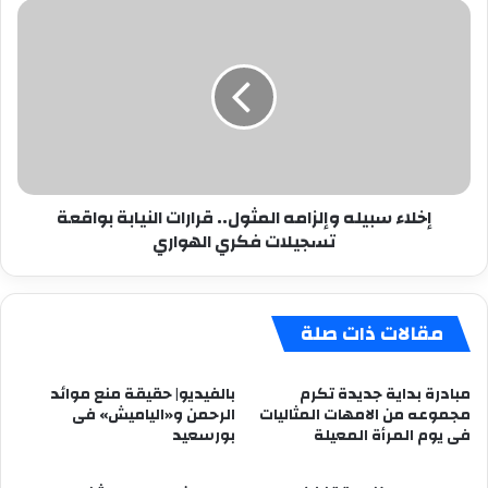
إخلاء
سبيله
وإلزامه
المثول..
قرارات
النيابة
بواقعة
تسجيلات
فكري
إخلاء سبيله وإلزامه المثول.. قرارات النيابة بواقعة
الهواري
تسجيلات فكري الهواري
مقالات ذات صلة
مبادرة بداية جديدة تكرم
بالفيديو| حقيقة منع موائد
مجموعه من الامهات المثاليات
الرحمن و«الياميش» فى
فى يوم المرأة المعيلة
بورسعيد