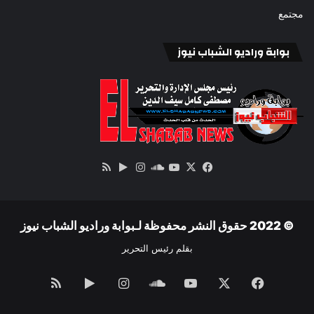
مجتمع
بوابة وراديو الشباب نيوز
‫X
فيسبوك
ساوند
‫YouTube
انستقرام
‏Google
ملخص
كلاود
Play
الموقع
RSS
© 2022 حقوق النشر محفوظة لـبوابة وراديو الشباب نيوز
بقلم رئيس التحرير
فيسبوك
‫X
‫YouTube
ساوند
انستقرام
‏Google
ملخص