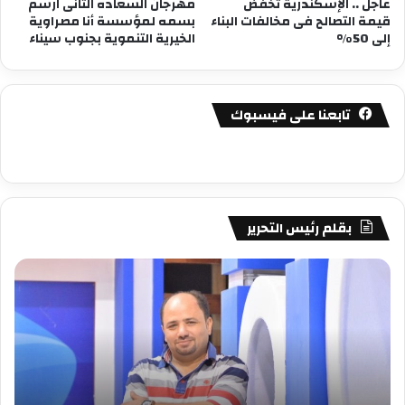
عاجل .. الإسكندرية تخفض
مهرجان السعاده الثانى ارسم
قيمة التصالح فى مخالفات البناء
بسمه لمؤسسة أنا مصراوية
إلى 50%
الخيرية التنموية بجنوب سيناء
تابعنا على فيسبوك
بقلم رئيس التحرير
مصطفى
مص
كامل
كام
سيف
سي
الدين
الد
….
….
يكتب
يكت
دعارة
عيد
فنيه
المي