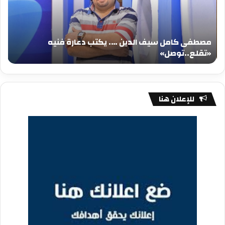
يكتب
يكت
دعارة
عيد
فنيه
المي
مصطفى كامل سيف الدين …. يكتب دعارة فنيه
«تقلع..توصل»
الم
«تقلع..توصل»
م
للإعلان هنا