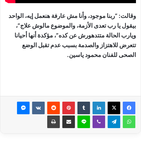
وقالت: “ربنا موجود، وأنا مش عارفة هنعمل إيه، الواحد
بيقول يا رب تعدى الأزمة، والموضوع مالوش علاج”،
ويارب الحالة متتدهورش عن كده”، مؤكدة أنها أحيانا
تتعرض للاهتزاز والصدمة بسبب عدم تقبل الوضع
الصحى للفنان محمود ياسين.
لينكدإن
بينتيريست
ماسنجر
واتساب
تيلقرام
ڤايبر
لاين
مشاركة عبر البريد
طباعة