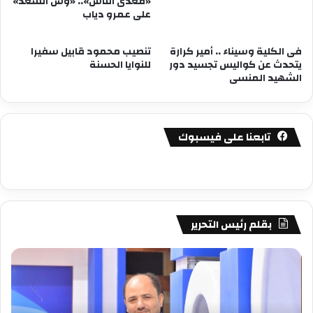
«معدى الناس».. «وش السعد»
على عمرو دياب
فى الكلية وسيناء .. أمير كرارة
تنصيب محمود قابيل سفيرا
يتحدث عن كواليس تجسيد دور
للنوايا الحسنة
الشهيد المنسى
تابعنا على فيسبوك
بقلم رئيس التحرير
مصطفى
مص
كامل
كام
سيف
سي
الدين
الد
….
….