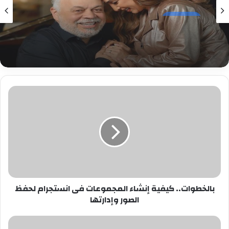
ثقافه وفن
روجينا لـ أشرف زكي: حبيب عمري وتاج راسي.. ربنا
يحفظ عمرك ليا ولبناتك
بالخطوات..
كيفية
إنشاء
المجموعات
فى
انستجرام
لحفظ
الصور
وإدارتها
بالخطوات.. كيفية إنشاء المجموعات فى انستجرام لحفظ
الصور وإدارتها
اليوم