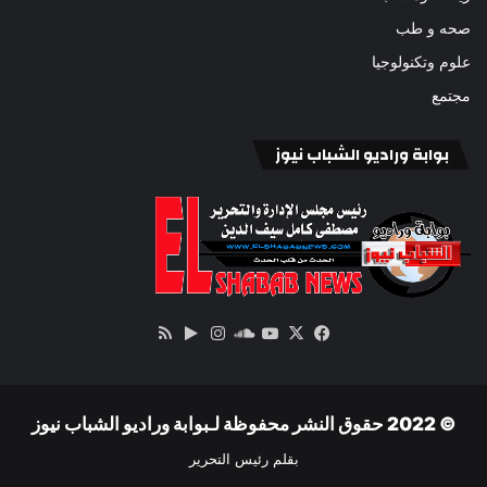
صحه و طب
علوم وتكنولوجيا
مجتمع
بوابة وراديو الشباب نيوز
‫X
فيسبوك
ساوند
‫YouTube
انستقرام
‏Google
ملخص
كلاود
Play
الموقع
RSS
© 2022 حقوق النشر محفوظة لـبوابة وراديو الشباب نيوز
بقلم رئيس التحرير