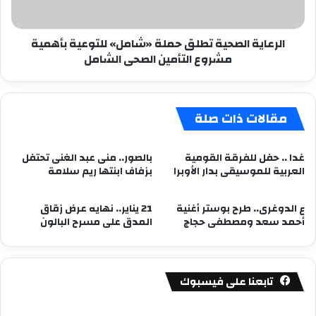
مشروع
التأمين
الرعاية الصحية تطلق حملة «شامل» للتوعية بأهمية
الصحى
مشروع التأمين الصحى الشامل
الشامل
مقالات ذات صلة
غدا .. حفل للفرقة القومية
بالصور.. منى عبد الغنى تحتفل
العربية للموسيقى بدار الأوبرا
بزفاف ابنتها ريم سلامة
ع الدوغرى.. طرح بوستر أغنية
21 يناير.. نهايه عرض زقاق
أحمد سعد ومصطفى حجاج
المدق على مسرح البالون
تابعنا على فيسبوك