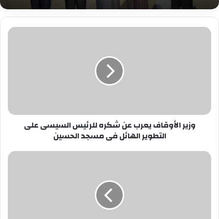
وزير
الأوقاف
يعرب
عن
شكره
للرئيس
السيسى
على
التطوير
وزير الأوقاف يعرب عن شكره للرئيس السيسى على
الهائل
التطوير الهائل فى مسجد الحسين
فى
مسجد
الحسين
الرعاية
الصحية
تطلق
حملة
«شامل»
للتوعية
بأهمية