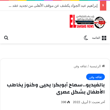
اليوم .. تشييع جثمان الفنان عبد الرحمن أبو زهرة
بح
الوضع المظلم
القائمة
الرئيسية
/
ثقافه وفن
ثقافه وفن
بالفيديو..سماح أبوبكر: يحيى وكنوز يخاطب
الأطفال بشكل عصرى
آخر تحديث: 3 أبريل، 2022
396