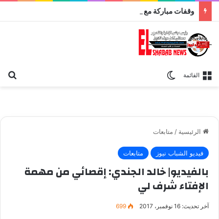
وقفات مباركة مع سورة الحج.. الجامع الأزهر يعقد اليوم ملتقى القضايا المعاصرة اليوم
بح
الوضع المظلم
القائمة
الرئيسية
/
متابعات
فيديو الشباب نيوز
متابعات
بالفيديو| خالد الجندي: إقصائي من مهمة
الإفتاء شرف لي
آخر تحديث: 16 نوفمبر، 2017
699