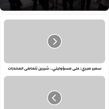
سمير
صبري:
على
مسؤوليتي..
شيرين
تتعاطى
المخدرات
سمير صبري: على مسؤوليتي.. شيرين تتعاطى المخدرات
مصر
تدرس
اتخاذ
"إجراءات"
بعد
تعثر
مفاوضات