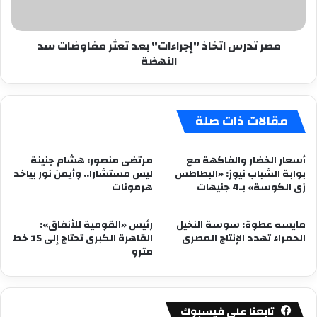
سد
النهضة
مصر تدرس اتخاذ "إجراءات" بعد تعثر مفاوضات سد
النهضة
مقالات ذات صلة
أسعار الخضار والفاكهة مع
مرتضى منصور: هشام جنينة
بوابة الشباب نيوز: «البطاطس
ليس مستشارا.. وأيمن نور بياخد
زى الكوسة» بـ4 جنيهات
هرمونات
مايسه عطوة: سوسة النخيل
رئيس «القومية للأنفاق»:
الحمراء تهدد الإنتاج المصرى
القاهرة الكبرى تحتاج إلى 15 خط
مترو
تابعنا على فيسبوك