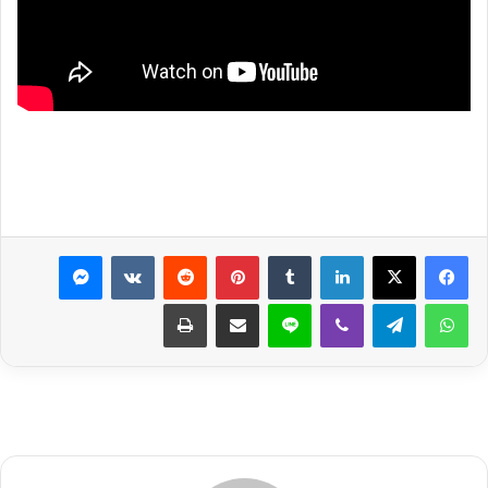
لينكدإن
بينتيريست
ماسنجر
واتساب
تيلقرام
ڤايبر
لاين
مشاركة عبر البريد
طباعة