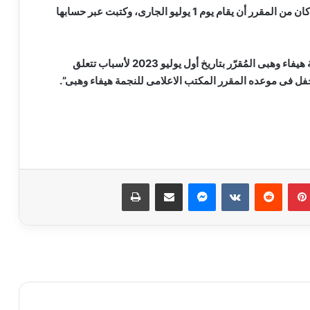
أعلنت إلغاء حفلها فى بيروت، الذى كان من المقرر أن يقام يوم 1 يوليو الجارى، وكتبت عبر حسابها
“نأسف للجمهور العزيز عن الإعلان عن إلغاء حفل النجمة هيفاء وهبى المُقرّر بتاريخ أول يوليو 2023 لأسباب تتعلق
لحفل فى موعده المقرر المكتب الاعلامى للنجمة هيفاء وهبى”.
مسلسل “إمام الدعاة” أبرز أعمال الراحل
نبيل الغول
بينتيريست
ماسنجر
مشاركة عبر البريد
طباعة
روجينا لـ أشرف زكي: حبيب عمري وتاج
راسي.. ربنا يحفظ عمرك ليا ولبناتك
9 ملايين جنيه.. إجمالي إيرادات فيلم
«الست» لـ منى زكي في 4 أيام