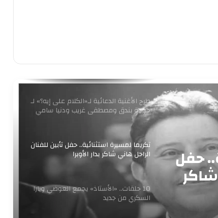
متحف الفنون الشعبية بأكاديمية الفنون
يستقبل طلاب المعهد العالي للفنون
التطبيقية بأكتوبر
برعاية وزير الثقافة إطلاق مبادرة ” فلنذهب
اليهم “
طرح الأغنية الدعائية لـ«الكلام على إيه؟» لـ
حودة بندق ومصطفى غريب ودنيا سامي
تكريما لمسيرة استثنائية.. حفل تأبين للفنان
.. حفل
الراحل هاني شاكر بدار الأوبرا
 شاكر
10 حلقات.. «الأستاذ» يجمع العوضي ويارا
السكري من جديد