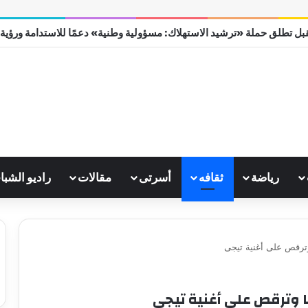
بل تطلق حملة «ترشيد الاستهلاك: مسؤولية وطنية» دعمًا للاستدامة ورؤية مصر
رياضة
ثقافه
أسرتى
مقالات
راديو الشبا
وترقص على أغنية تيجى
 وترقص على أغنية تيجى