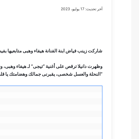
آخر تحديث: 17 يوليو، 2023
مصطفى
كامل
سيف
شاركت زينب فياض ابنة الفنانة هيفاء وهبى متابعيها بفي
الدين
….
وظهرت دانيلا ترقص على أغنية “تيجى” لـ هيفاء وهبى، وق
يكتب
“النحلة والعسل شخصى، يقبرنى جمالك وهضامتك يا قلب
مايسه
عطوه
مصطفى كامل سيف
كليوباترا
مايسه عطوه كليوبات
القرن
21