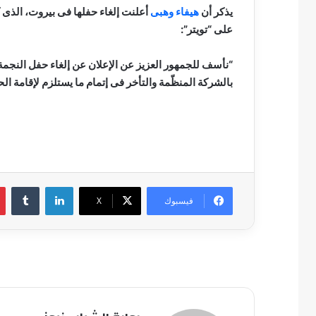
يذكر أن
هيفاء وهبى
على “تويتر”:
بالشركة المنظّمة والتأخر فى إتمام ما يستلزم لإقامة ا
لينكدإن
فيسبوك
‫X