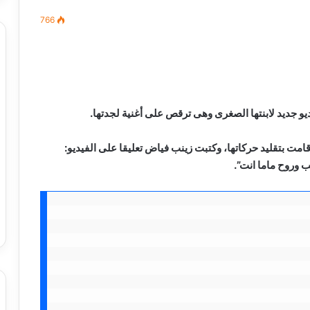
766
مصطفى
كامل
سيف
ديو جديد لابنتها الصغرى وهى ترقص على أغنية لجدتها.
الدين
….
امت بتقليد حركاتها، وكتبت زينب فياض تعليقا على الفيديو:
يكتب
 وروح ماما انت”.
ميلاد
جديد
 الدين …. يكتب
مصطفى كامل سيف الدين …. يكتب
را القرن 21
ميلاد جديد