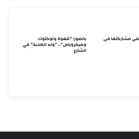
متحف الفنون الشعبية بأكاديمية الفنون
يستقبل طلاب المعهد العالي للفنون
التطبيقية بأكتوبر
برعاية وزير الثقافة إطلاق مبادرة ” فلنذهب
نفى مشاركتها فى
بالصور| “قهوة وتوكتوك
اليهم “
وميكروباص”.. “ولد الغلابة” في
الشارع
طرح الأغنية الدعائية لـ«الكلام على إيه؟» لـ
حودة بندق ومصطفى غريب ودنيا سامي
تكريما لمسيرة استثنائية.. حفل تأبين للفنان
الراحل هاني شاكر بدار الأوبرا
10 حلقات.. «الأستاذ» يجمع العوضي ويارا
السكري من جديد