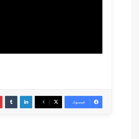
لينكدإن
فيسبوك
‫X