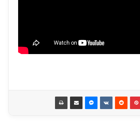
نجاحات مستمره للمجموعه المصريه
السويسريه
بينتيريست
ماسنجر
مشاركة عبر البريد
طباعة
ابو عقيل والحمزاوي يهنئان رافت السمان
بتوليه منصب وكيل تضامن الجيزه ويبحثان
سبل التعاون بينهما
طاقة نور تعاون جديد بين بإيدي مصرية