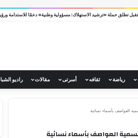
قبل تطلق حملة «ترشيد الاستهلاك: مسؤولية وطنية» دعمًا للاستدامة ورؤية مص
رياضة
ثقافه
أسرتى
مقالات
راديو الشبا
سمية العواصف بأسماء نسائية
 تسمية العواصف بأسماء نسائية