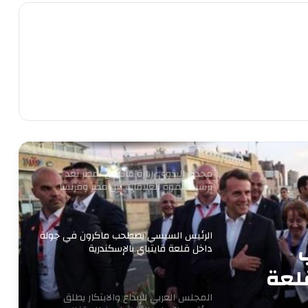
وعملوها ازاي
أهالي الطالبية يعلنون في مؤتمر حاشد
دعمهم لمرشحي «مستقبل وطن»
بانتخابات «الشيوخ»
من التعليم تبدأ الثورة.. ومن الفيوم نُطلق
أول مدرسة لصناعة غذاء المستقبل
مجدى البدوي: زيارة ماكرون لمصر تعد
ترسيخا لقوة العلاقات بين مصر وفرنسا
الرئيس السيسي يصطحب ماكرون في جولة
داخل قلعة قايتباي بالإسكندرية
لعة
المجلس العربي للإبداع والابتكار يطلق