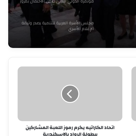
مؤتمره الدولي الثاني ضمن الاحتفال بمرور
16 عاما للتنمية المستدامة
مجلس الأسرة العربية للتنمية يصدر وثيقة
الإعلام الأسري
7 سبتمبر.. حفل توقيع ومناقشة كتاب
“قبل المأذون” للدكتورة آمال إبراهيم
اتحاد
الكاراتيه
نجاحات مستمره للمجموعه المصريه
يكرم
السويسريه
رموز
اللعبة
المشاركين
ابو عقيل والحمزاوي يهنئان رافت السمان
ببطولة
بتوليه منصب وكيل تضامن الجيزه ويبحثان
الرواد
سبل التعاون بينهما
بالإسكندرية
اتحاد الكاراتيه يكرم رموز اللعبة المشاركين
طاقة نور تعاون جديد بين بإيدي مصرية
ببطولة الرواد بالإسكندرية