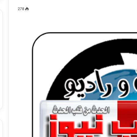
278
مصطفى
كامل
سيف
الدين
….
يكتب
ميلاد
جديد
 الدين …. يكتب
مصطفى كامل سيف الدين …. يكتب
را القرن 21
ميلاد جديد