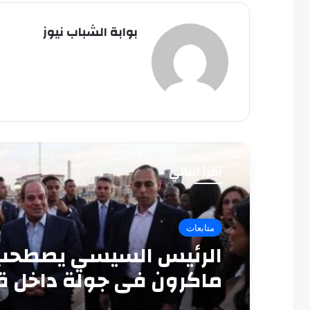
بوابة الشباب نيوز
أقرأ التالي
متابعات
الرئيس السيسي يصطحب
ماكرون في جولة داخل ق
قايتباي بالإسكندرية