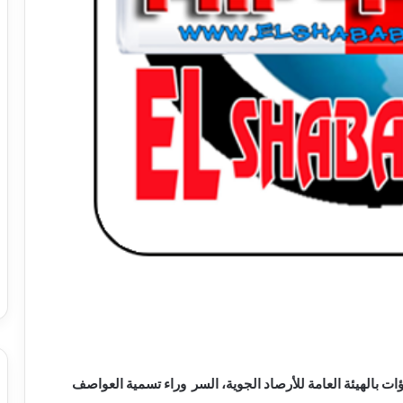
ت بالهيئة العامة للأرصاد الجوية، السر وراء تسمية العواصف