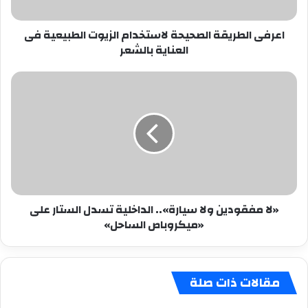
العناية
بالشعر
اعرفى الطريقة الصحيحة لاستخدام الزيوت الطبيعية فى
العناية بالشعر
«لا
مفقودين
ولا
سيارة»..
الداخلية
تسدل
الستار
على
«ميكروباص
«لا مفقودين ولا سيارة».. الداخلية تسدل الستار على
الساحل»
«ميكروباص الساحل»
مقالات ذات صلة