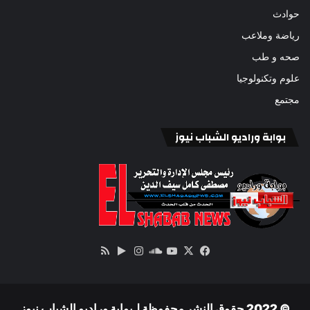
حوادث
رياضة وملاعب
صحه و طب
علوم وتكنولوجيا
مجتمع
بوابة وراديو الشباب نيوز
‫X
فيسبوك
ساوند
‫YouTube
انستقرام
‏Google
ملخص
كلاود
Play
الموقع
RSS
© 2022 حقوق النشر محفوظة لـبوابة وراديو الشباب نيوز