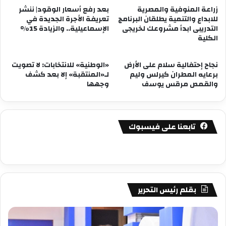
زراعة المنوفية والمصرية
بعد رفع أسعار الوقود| ننشر
للابداع والتنمية يطلقان البرنامج
تعريفة الأجرة الجديدة في
التدريبى ابدأ مشروعك لخريجى
الإسماعيلية.. والزيادة 15%
الكلية
نجاح إحتفالية سلام على الأرض
«الوطنية» للانتخابات: لا تصويت
برعايه المطران كيرلس وليم
لـ«المنتقبة» إلا بعد كشف
والقمص مرقس يوسف
وجهها
تابعنا على فيسبوك
بقلم رئيس التحرير
مصطفى
مص
كامل
كام