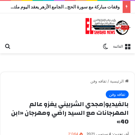
وقفات مباركة مع سورة الحج.. الجامع الأزهر يعقد اليوم ملتقى القضايا المعاصرة اليوم
بح
الوضع المظلم
القائمة
الرئيسية
/
ثقافه وفن
ثقافه وفن
بالفيديو|مجدي الشربيني يغزو عالم
المهرجانات مع السيد راضي ومهرجان «ابن
40»
آخر تحديث: 4 سبتمبر، 2021
2٬064