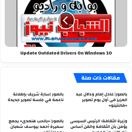
Outdated
Drivers
On
Windows
10
Update Outdated Drivers On Windows 10
مقالات ذات صلة
بالصور| عادل إمام ودلال عبد
بالصور |سارة شريف بإطلالة
العزيز فى أول يوم تصوير
ناعمة في جلسة تصوير جديدة
«فالنتينو»
وزيرة الثقافة: الرئيس السيسى
بالصور| «بالحب هنعدى» يجمع
يؤمن بأن الثقافة والفن أساس
سميرة أحمد بيوسف شعبان