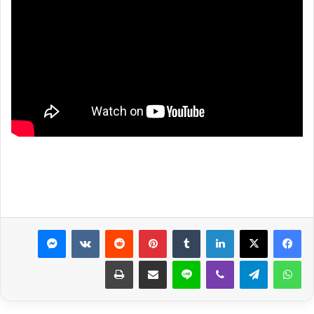
لينكدإن
بينتيريست
ماسنجر
واتساب
تيلقرام
ڤايبر
لاين
مشاركة عبر البريد
طباعة