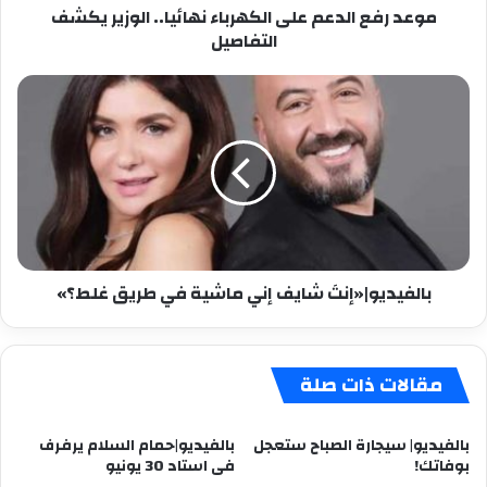
موعد رفع الدعم على الكهرباء نهائيا.. الوزير يكشف
التفاصيل
بالفيديو|«إنتَ
شايف
إني
ماشية
في
طريق
غلط؟»
بالفيديو|«إنتَ شايف إني ماشية في طريق غلط؟»
مقالات ذات صلة
بالفيديو| سيجارة الصباح ستعجل
بالفيديو|حمام السلام يرفرف
بوفاتك!
فى استاد 30 يونيو