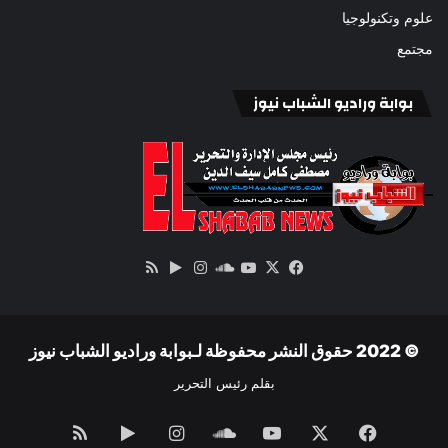
علوم وتكنولوجيا
مجتمع
بوابة وراديو الشباب نيوز
‫X
فيسبوك
ساوند
‫YouTube
انستقرام
‏Google
ملخص
كلاود
Play
الموقع
RSS
© 2022 حقوق النشر محفوظة لـبوابة وراديو الشباب نيوز
بقلم رئيس التحرير
فيسبوك
‫X
‫YouTube
ساوند
انستقرام
‏Google
ملخص