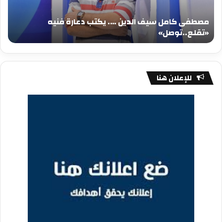
دعارة
عيد
فنيه
المي
مصطفى كامل سيف الدين …. يكتب دعارة فنيه
«تقلع..توصل»
الم
«تقلع..توصل»
م
للإعلان هنا