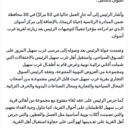
أسوان بالكامل .
وأشار الرئيس إلى أنه جارٍ العمل حاليا في 52 مركزًا في 20 محافظة
ضمن المبادرة الرئاسية (حياة كريمة)، بالإضافة إلى مركز أسوان
الـذي تم ادراجه مؤخرا تنفيذًا لتوجيهات الرئيس بعد زيارته لقرية غرب
أسوان.
وضمنت جولة الرئيس بعد وصوله إلى مرسى غرب سهيل المرور على
السـوق السياحي، واستقبل أهل غرب سهيل الرئيس بالاحتفالات التي
شملت أغاني تراثيـة نوبية وعرض قام به أطفـال غرب سهيل
ومجموعـة من العروض النوبية المتنوعة، وتفقد الرئيس السوق
التجاري بقرية غرب سهيل حيث قابل الرئيس مجموعـة مـن أصحاب
المحال السياحية والتجارية ومحال الصناعات اليدوية والحرف التراثية.
كما حرص الرئيس على عقد لقاء مفتوح مع مجموعة من أهالي قرية
غرب سهيل للاطمئنان على أحوال القرية، كما تناول وجبة الغداء معهم،
والتي تضمنت أكلات نوبية أساسية مثل العسل والفطير، والتي حرص
أهل القرية على تقـديمها لهو أثنى على حفاوة استقبال أهل القرية.