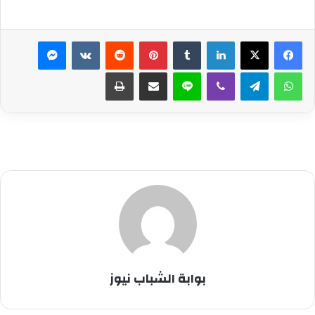
لينكدإن
بينتيريست
ماسنجر
واتساب
تيلقرام
ڤايبر
لاين
مشاركة عبر البريد
طباعة
بوابة الشباب نيوز