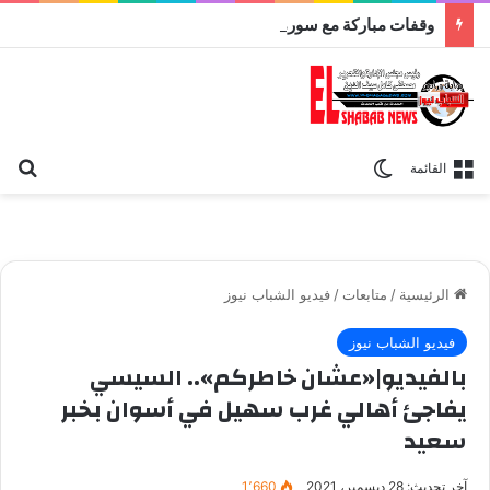
وقفات مباركة مع سورة الحج.. الجامع الأزهر يعقد اليوم ملتقى القضايا المعاصرة اليوم
بح
الوضع المظلم
القائمة
الرئيسية
/
متابعات
/
فيديو الشباب نيوز
فيديو الشباب نيوز
بالفيديو|«عشان خاطركم».. السيسي
يفاجئ أهالي غرب سهيل في أسوان بخبر
سعيد
آخر تحديث: 28 ديسمبر، 2021
1٬660