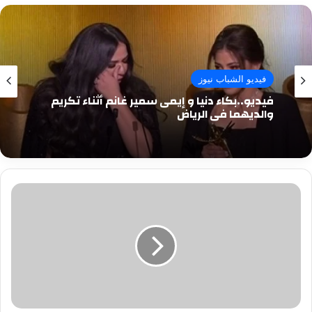
فيديو الشباب نيوز
فيديو..بكاء دنيا و إيمى سمير غانم أثناء تكريم
والديهما فى الرياض
موعد
رفع
الدعم
على
الكهرباء
نهائيا..
الوزير
يكشف
التفاصيل