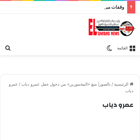
وقفات مباركة مع سورة الحج.. الجامع الأزهر يعقد اليوم ملتقى القضايا المعاصرة اليوم
بح
الوضع المظلم
القائمة
الرئيسية
/
بالصور| منع «المخمورين» من دخول حفل عمرو دياب
/
عمرو
دياب
عمرو دياب