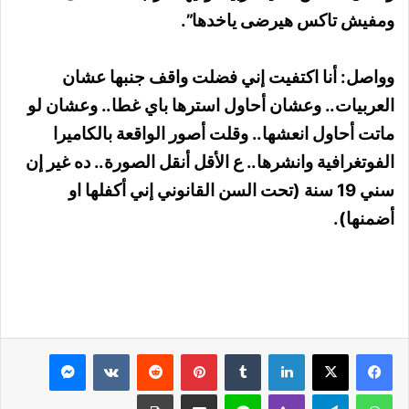
ومفيش تاكس هيرضى ياخدها”.
وواصل: أنا اكتفيت إني فضلت واقف جنبها عشان
العربيات.. وعشان أحاول استرها باي غطا.. وعشان لو
ماتت أحاول انعشها.. وقلت أصور الواقعة بالكاميرا
الفوتغرافية وانشرها.. ع الأقل أنقل الصورة.. ده غير إن
سني 19 سنة (تحت السن القانوني إني أكفلها او
أضمنها).
لينكدإن
بينتيريست
ماسنجر
واتساب
تيلقرام
ڤايبر
لاين
مشاركة عبر البريد
طباعة