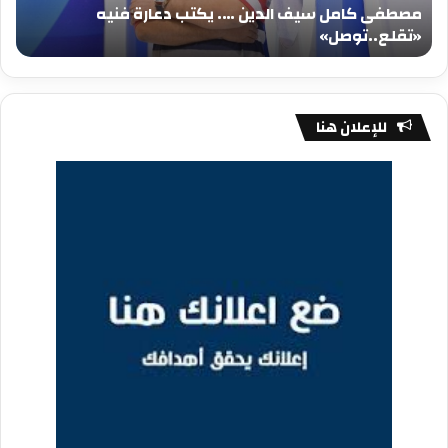
مصطفى كامل سيف الدين …. يكتب دعارة فنيه
«تقلع..توصل»
الم
«تقلع..توصل»
م
للإعلان هنا