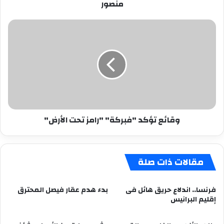
منصور
وقائع
تؤكد
"فبركة"
"رامز
تحت
الأرض"
وقائع تؤكد "فبركة" "رامز تحت الأرض"
مقالات ذات صلة
فرنسا.. اندلاع حريق هائل فى
بدء هدم عقار فيصل المحترق
إقليم البرانيس