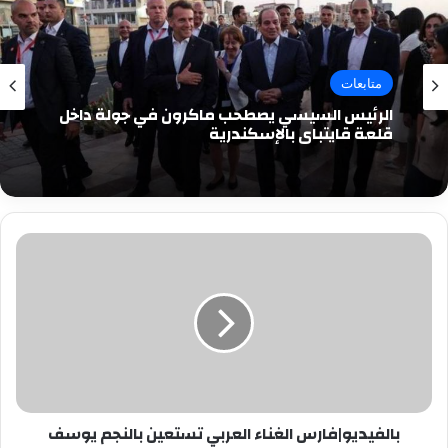
متابعات
الرئيس السيسي يصطحب ماكرون في جولة داخل
قلعة قايتباي بالإسكندرية
بالفيديو|
فارس
الغناء
العربي
تستعين
بالنجم
يوسف
منصور
بالفيديو|فارس الغناء العربي تستعين بالنجم يوسف