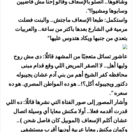
وشافوها.. اتصلو بالإسعاف وقالو إحنا مش فاضيين
وسابوها ومشيوا!”.
واستكمل: طبعا الإسعاف ماجتش.. والبنت فضلت
مرمية في الشارع بعدها باكتر من ساعة.. والعربيات
بتعدي من جنبها ويكاد هتدوس عليها”
عاشور تسائل متعجبًا من المشهد قائلًا: دى مش روح
وليها أهل.. لا الصقر المريض اللي وقع قدام مبنى
محافظه كفر الشيخ أهم من بني آدم عشان يجيبوله
دكتور ويجيبوله أكل؟!.. هو ده المواطن المصري. هو ده
سعره “.
وأشار المصور إلى صور الفتاة التي نشرها قائلًا: ده اللي
قدرت أقدمه فعلا.. أولا مكنش معايا أي وسيلة اتصال
عشان أكلم الإسعاف (الموبيل كان فاصل شحن )..
وكمان مكنش معايا عربية أوديها أقرب مستشفى