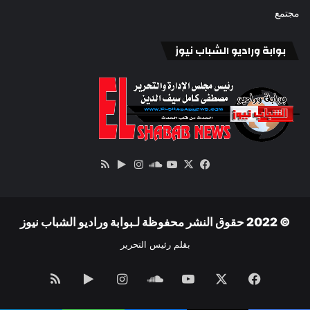
مجتمع
بوابة وراديو الشباب نيوز
‫X
فيسبوك
ساوند
‫YouTube
انستقرام
‏Google
ملخص
كلاود
Play
الموقع
RSS
© 2022 حقوق النشر محفوظة لـبوابة وراديو الشباب نيوز
بقلم رئيس التحرير
فيسبوك
‫X
‫YouTube
ساوند
انستقرام
‏Google
ملخص