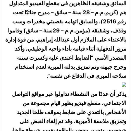
السائق وشقيقه الظاهرين فى مقطع الفيديو المتداول
هم (كريم.م.م – 28 سنة – سائق – مدرج جنائيًا تحت
رقم 2516)، والسابق اتهامه بقضيتي مخدرات وسب
وقذف، وشقيقه (مؤمن.م.م – 29سنة – سائق) وقاموا
بالاعتداء على الملازم أول عبدالله إبراهيم، من قوة إدارة
مرور الدقهلية أثناء قيامه بأداء واجبه الوظيفي، وأكد
المصدر الأمني “الضابط اعتدى عليه وكسرت سنته
وجرح جبهته وتم تمزيق بدلته الميرية لعدم استخدام
سلاحه الميرى فى الدفاع عن نفسه”.
يذكر أن عددًا من النشطاء تداولوا عبر مواقع التواصل
الاجتماعي، مقطع فيديو يظهر قيام مجموعة من
الأشخاص بالتعدي على ضابط بموقف طلخا الجديد
وتمزيق ملابسة الأميرية، وقد تم إلقاء القبض على
شخصين، وتحرير محضر بالواقعة بقسم شرطة طلخا،