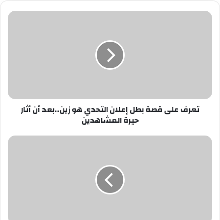
تعرف
على
قصة
بطل
إعلان
التحدي
هو
زين..بعد
أن
تعرف على قصة بطل إعلان التحدي هو زين..بعد أن أثار
أثار
حيرة المشاهدين
حيرة
المشاهدين
فطارك
مع
فخري
على
راديو
الشباب