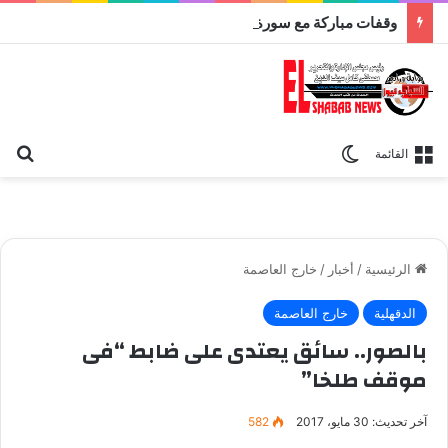
وقفات مباركة مع سورة الحج.. الجامع الأزهر يعقد اليوم ملتقى القضايا المعاصرة اليوم
بح
الوضع المظلم
القائمة
الرئيسية
/
أخبار
/
خارج العاصمة
الدقهلية
خارج العاصمة
بالصور.. سائق يعتدى على ضابط “فى
موقف طلخا”
آخر تحديث: 30 مايو، 2017
582
ضابط