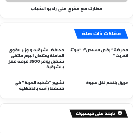
فطارك مع فخري على راديو الشباب
مقالات ذات صلة
ممرضة “رقص الساحل”: “بيوتنا
محافظ الشرقيه و وزير القوى
اتخربت”
العاملة يفتتحان اليوم ملتقى
تشغيل يوفر 3500 فرصة عمل
بالشرقية
حريق يلتهم نخل سيوة
تشييع “شهيد الغربة” في
مسقط رأسه بالدقهلية
تابعنا على فيسبوك