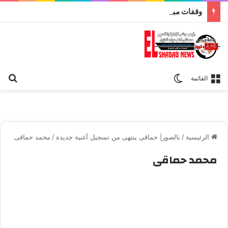
وقفات مباركة مع سورة الحج.. الجامع الأزهر يعقد اليوم ملتقى القضايا المعاصرة اليوم
بح
الوضع المظلم
القائمة
الرئيسية
/
بالصور| حماقى ينتهى من تسجيل أغنية جديدة
/
محمد حماقى
محمد حماقى