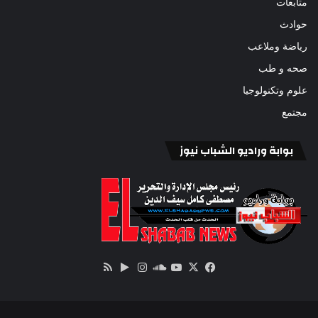
متابعات
حوادث
رياضة وملاعب
صحه و طب
علوم وتكنولوجيا
مجتمع
بوابة وراديو الشباب نيوز
‫X
فيسبوك
ساوند
‫YouTube
انستقرام
‏Google
ملخص
كلاود
Play
الموقع
RSS