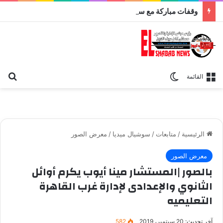
وقفات مباركة مع سورة الحج.. الجامع الأزهر يعقد اليوم ملتقى القضايا المعاصرة اليوم
بح
الوضع المظلم
القائمة
الرئيسية
/
متابعات
/
سوشيال ميديا
/
معرض الصور
معرض الصور
بالصور |المستشار مينا أيوب يكرم أوائل
الثانوي والإعدادى لإدارة غرب القاهرة
التعليميه
آخر تحديث: 20 سبتمبر، 2019
582