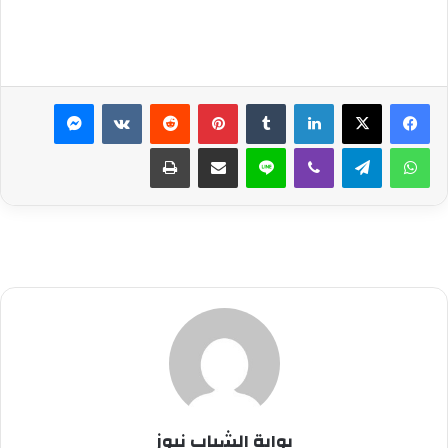
لينكدإن
بينتيريست
ماسنجر
واتساب
تيلقرام
ڤايبر
لاين
مشاركة عبر البريد
طباعة
بوابة الشباب نيوز