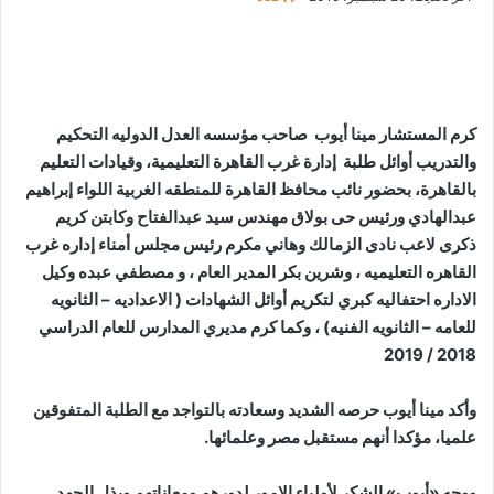
كرم المستشار مينا أيوب صاحب مؤسسه العدل الدوليه التحكيم
والتدريب أوائل طلبة إدارة غرب القاهرة التعليمية، وقيادات التعليم
بالقاهرة، بحضور نائب محافظ القاهرة للمنطقه الغربية اللواء إبراهيم
عبدالهادي ورئيس حى بولاق مهندس سيد عبدالفتاح وكابتن كريم
ذكرى لاعب نادى الزمالك وهاني مكرم رئيس مجلس أمناء إداره غرب
القاهره التعليميه ، وشرين بكر المدير العام ، و مصطفي عبده وكيل
الاداره احتفاليه كبري لتكريم أوائل الشهادات ( الاعداديه – الثانويه
للعامه – الثانويه الفنيه) ، وكما كرم مديري المدارس للعام الدراسي
2018 / 2019
وأكد مينا أيوب حرصه الشديد وسعادته بالتواجد مع الطلبة المتفوقين
علميا، مؤكدا أنهم مستقبل مصر وعلمائها.
ووجه «أيوب» الشكر لأولياء الامور لدورهم ومعاناتهم وبذل الجهد