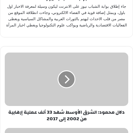
جاء إطلاق بوابة الشباب نيوز على الانترنت ليكون وسيلة لمعرفة الاخبار اول
باول، ويمثل إضافة قوية في الفضاء الالكتروني، وجاءت انطلاقة الموقع من
مصر من قلب الاحداث ليهتم بالثورات العربية والمشاكل السياسية ويغطى
الفعاليات الاقتصادية والرياضية ويواكب علوم التكنولوجيا ويغطي اخبار المرآة
دلال
محمود:
الشرق
الأوسط
شهد
33
ألف
عملية
إرهابية
دلال محمود: الشرق الأوسط شهد 33 ألف عملية إرهابية
من
من 2002 إلى 2017
2002
إلى
2017
عامل