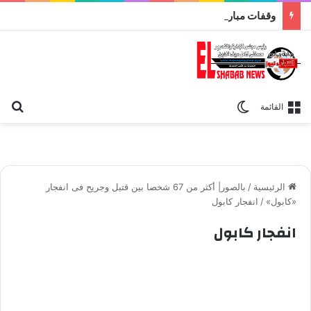
وقفات مباركة مع سورة الحج.. الجامع الأزهر يعقد اليوم ملتقى القضايا المعاصرة اليوم
بح
الوضع المظلم
القائمة
الرئيسية
/
بالصور| أكثر من 67 شخصا بين قتيل وجريح فى انفجار
«كابول»
/
انفجار كابول
انفجار كابول