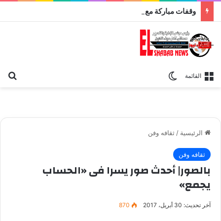
وقفات مباركة مع سورة الحج.. الجامع الأزهر يعقد اليوم ملتقى القضايا المعاصرة اليوم
بح
الوضع المظلم
القائمة
الرئيسية
/
ثقافه وفن
ثقافه وفن
بالصور| أحدث صور يسرا فى «الحساب
يجمع»
آخر تحديث: 30 أبريل، 2017
870