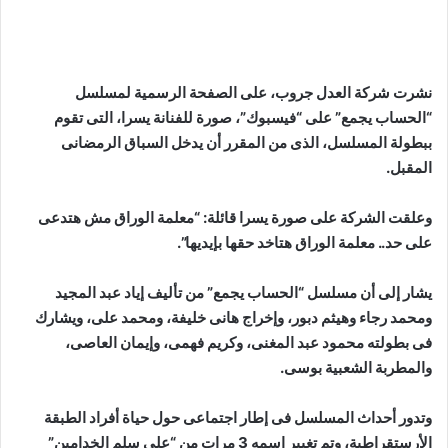
نشرت شركة العدل جروب، على الصفحة الرسمية لمسلسل
“الحساب يجمع” على “فيسبوك”، صورة للفنانة يسرا، التى تقوم
ببطولة المسلسل، الذى من المقرر أن يدخل السباق الرمضانى
المقبل.
وعلقت الشركة على صورة يسرا قائلة: “معلمة الوراق مش هتدعى
على حد.. معلمة الوراق هتاخد حقها بإيديها”.
يشار إلى أن مسلسل “الحساب يجمع” من تأليف إياد عبد المجيد
ومحمد رجاء وهيثم دبور، وإخراج هانى خليفة، ومحمد على، ويشارك
فى بطولته محمود عبد المغنى، وكريم فهمى، وإيمان العاصى،
والمطربة الشعبية بوسى.
وتدور أحداث المسلسل فى إطار اجتماعى حول حياة أفراد الطبقة
الأرستقراطية، وتم تغيير اسمه 3 مرات من “على سلم الخدامين”