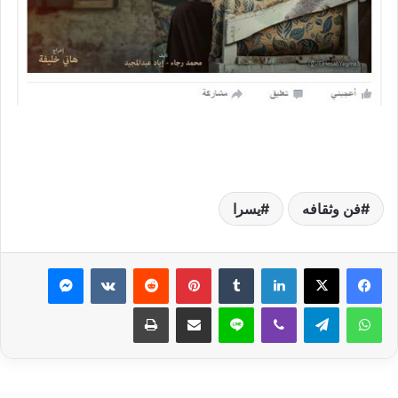
فن وثقافه
يسرا
لينكدإن
بينتيريست
ماسنجر
واتساب
تيلقرام
ڤايبر
لاين
مشاركة عبر البريد
طباعة