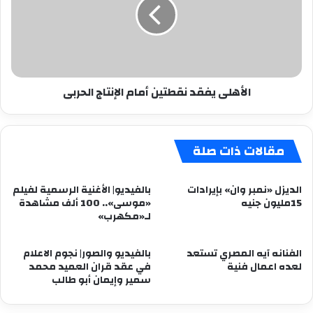
أمام
الإنتاج
الحربى
الأهلى يفقد نقطتين أمام الإنتاج الحربى
مقالات ذات صلة
الديزل «نمبر وان» بإيرادات
بالفيديو| الأغنية الرسمية لفيلم
15مليون جنيه
«موسى».. 100 ألف مشاهدة
لـ«مكهرب»
الفنانه آيه المصري تستعد
بالفيديو والصور| نجوم الاعلام
لعده اعمال فنية
في عقد قران العميد محمد
سمير وإيمان أبو طالب