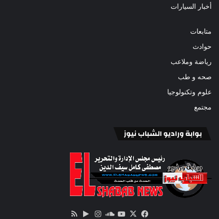
أخبار السيارات
متابعات
حوادث
رياضة وملاعب
صحه و طب
علوم وتكنولوجيا
مجتمع
بوابة وراديو الشباب نيوز
‫X
فيسبوك
ساوند
‫YouTube
انستقرام
‏Google
ملخص