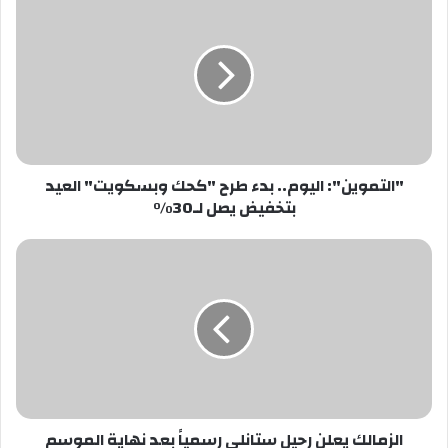
اليوم..
بدء
طرح
"كحك
وبسكويت"
العيد
بتخفيض
يصل
"التموين": اليوم.. بدء طرح "كحك وبسكويت" العيد
لـ30%
بتخفيض يصل لـ30%
الزمالك
يعلن
رحيل
ستانلى
رسمياً
بعد
نهاية
الموسم
الزمالك يعلن رحيل ستانلى رسمياً بعد نهاية الموسم