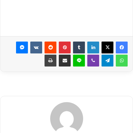
لينكدإن
بينتيريست
ماسنجر
واتساب
تيلقرام
ڤايبر
لاين
مشاركة عبر البريد
طباعة