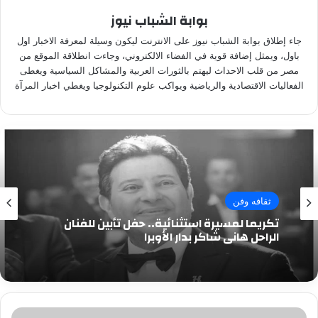
بوابة الشباب نيوز
جاء إطلاق بوابة الشباب نيوز على الانترنت ليكون وسيلة لمعرفة الاخبار اول
باول، ويمثل إضافة قوية في الفضاء الالكتروني، وجاءت انطلاقة الموقع من
مصر من قلب الاحداث ليهتم بالثورات العربية والمشاكل السياسية ويغطى
الفعاليات الاقتصادية والرياضية ويواكب علوم التكنولوجيا ويغطي اخبار المرآة
ثقافه وفن
تكريما لمسيرة استثنائية.. حفل تأبين للفنان
الراحل هاني شاكر بدار الأوبرا
"التموين":