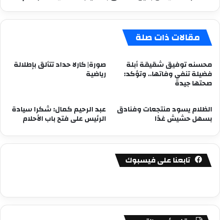
مقالات ذات صلة
محسنه توفيق شقيقة أبلة
صورة| كارلا حداد تتألق بإطلالة
فضيلة تنفي وفاتها.. وتؤكد:
رياضية
صحتها جيدة
الظلام يسود منتجعات وفنادق
عبد الرحيم كمال: شكرا سيادة
بسهل حشيش غدًا
الرئيس على فتح باب الأحلام
تابعنا على فيسبوك