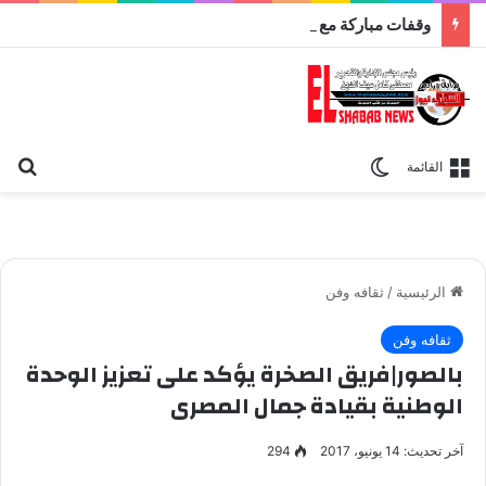
وقفات مباركة مع سورة الحج.. الجامع الأزهر يعقد اليوم ملتقى القضايا المعاصرة اليوم
بح
الوضع المظلم
القائمة
الرئيسية
/
ثقافه وفن
ثقافه وفن
بالصور|فريق الصخرة يؤكد على تعزيز الوحدة
الوطنية بقيادة جمال المصرى
آخر تحديث: 14 يونيو، 2017
294
حفل افطار فريق الصخرة