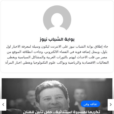
بوابة الشباب نيوز
جاء إطلاق بوابة الشباب نيوز على الانترنت ليكون وسيلة لمعرفة الاخبار اول
باول، ويمثل إضافة قوية في الفضاء الالكتروني، وجاءت انطلاقة الموقع من
مصر من قلب الاحداث ليهتم بالثورات العربية والمشاكل السياسية ويغطى
الفعاليات الاقتصادية والرياضية ويواكب علوم التكنولوجيا ويغطي اخبار المرآة
ثقافه وفن
تكريما لمسيرة استثنائية.. حفل تأبين للفنان