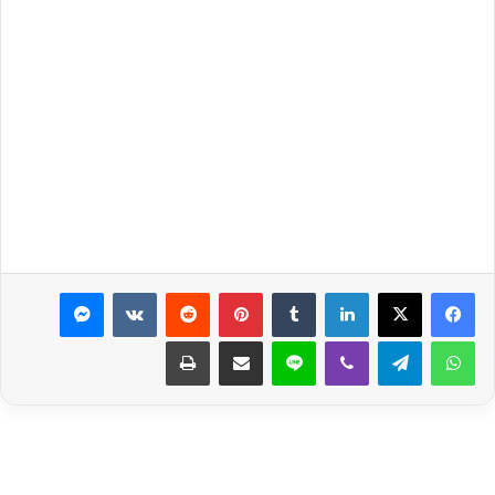
لينكدإن
بينتيريست
ماسنجر
واتساب
تيلقرام
ڤايبر
لاين
مشاركة عبر البريد
طباعة