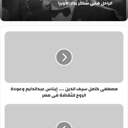
الراحل هاني شاكر بدار الأوبرا
مصطفى
كامل
سيف
الدين
....
إيناس
عبدالدايم
وعودة
الروح
مصطفى كامل سيف الدين .... إيناس عبدالدايم وعودة
للثقافة
الروح للثقافة فى مصر
فى
مصر
على
سبيل
التمنى....كلمات
الشاعر