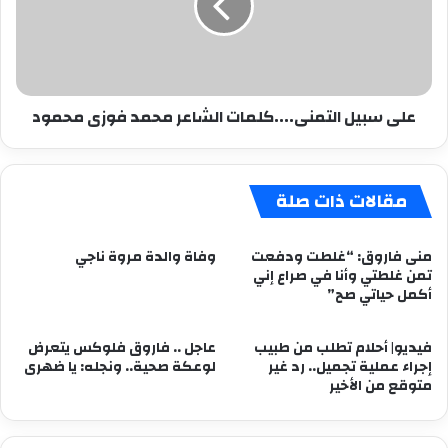
محمد
فوزى
محمود
على سبيل التمنى....كلمات الشاعر محمد فوزى محمود
مقالات ذات صلة
منى فاروق: “غلطت ودفعت
وفاة والدة مروة ناجي
تمن غلطتي وأنا في صراع إني
أكمل حياتي صح”
فيديو| أحلام تطلب من طبيب
عاجل .. فاروق فلوكس يتعرض
إجراء عملية تجميل.. رد غير
لوعكة صحية.. ونجله: يا ضهرى
متوقع من الأخير