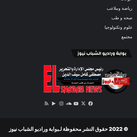
رياضة وملاعب
صحه و طب
علوم وتكنولوجيا
مجتمع
بوابة وراديو الشباب نيوز
‫X
فيسبوك
ساوند
‫YouTube
انستقرام
‏Google
ملخص
كلاود
Play
الموقع
RSS
© 2022 حقوق النشر محفوظة لـبوابة وراديو الشباب نيوز