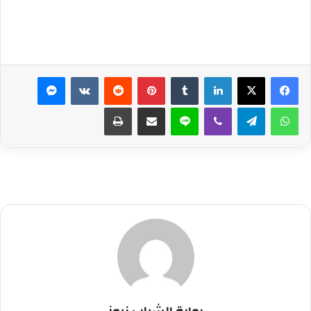
لينكدإن
بينتيريست
ماسنجر
واتساب
تيلقرام
ڤايبر
لاين
مشاركة عبر البريد
طباعة