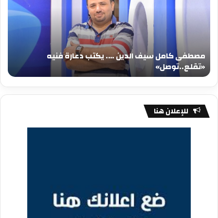
الدين
الد
….
….
يكتب
يكت
دعارة
عيد
فنيه
المي
مصطفى كامل سيف الدين …. يكتب دعارة فنيه
«تقلع..توصل»
الم
«تقلع..توصل»
م
للإعلان هنا