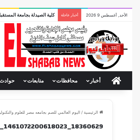
كلية الصيدلة بجامعة المستقبل
الأحد, أغسطس 9 2026
أخبار عاجلة
الرئيسية
أخبار
محافظات
متابعات
حوادث
الرئيسية
/
اليوم العالمي للصم بجامعه مصر للعلوم والتكنولو
18360629_1461072200618023_280948843_n