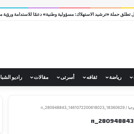
 تطلق حملة «ترشيد الاستهلاك: مسؤولية وطنية» دعمًا للاستدامة ورؤية مصر 0
رياضة
ثقافه
أسرتى
مقالات
راديو الشبا
جيا
/
18360629_1461072200618023_280948843_n