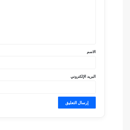
ت
ع
ل
ي
ق
*
الاسم
البريد الإلكتروني