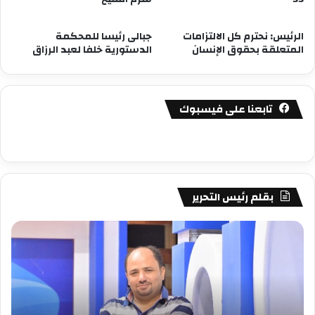
الرئيس: نحترم كل الالتزامات
جبالى رئيسا للمحكمة
المتعلقة بحقوق الإنسان
الدستورية خلفا لعبد الرزاق
تابعنا على فيسبوك
بقلم رئيس التحرير
مصطفى
مص
كامل
كام
سيف
سي
الدين
الد
….
….
يكتب
يكت