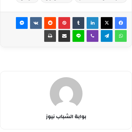
لينكدإن
بينتيريست
ماسنجر
واتساب
تيلقرام
ڤايبر
لاين
مشاركة عبر البريد
طباعة
بوابة الشباب نيوز