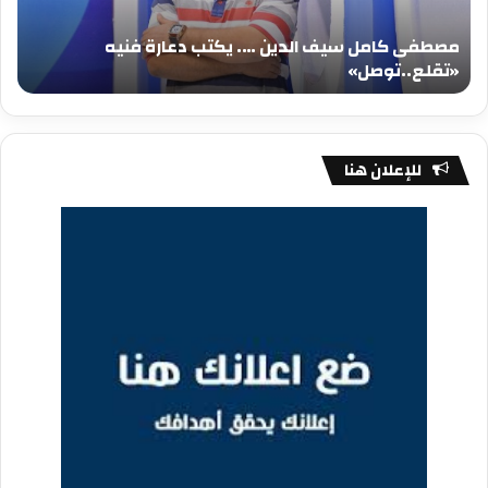
دعارة
عيد
فنيه
المي
مصطفى كامل سيف الدين …. يكتب دعارة فنيه
«تقلع..توصل»
الم
«تقلع..توصل»
م
للإعلان هنا