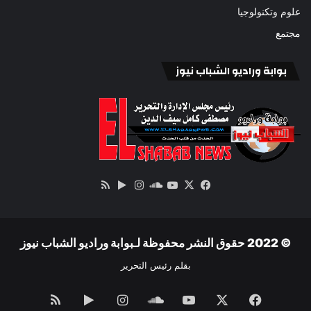
علوم وتكنولوجيا
مجتمع
بوابة وراديو الشباب نيوز
‫X
فيسبوك
ساوند
‫YouTube
انستقرام
‏Google
ملخص
كلاود
Play
الموقع
RSS
© 2022 حقوق النشر محفوظة لـبوابة وراديو الشباب نيوز
بقلم رئيس التحرير
فيسبوك
‫X
‫YouTube
ساوند
انستقرام
‏Google
ملخص