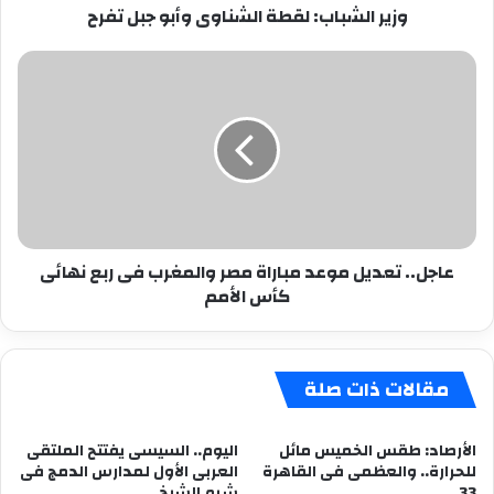
وزير الشباب: لقطة الشناوى وأبو جبل تفرح
عاجل..
تعديل
موعد
مباراة
مصر
والمغرب
فى
ربع
نهائى
عاجل.. تعديل موعد مباراة مصر والمغرب فى ربع نهائى
كأس
كأس الأمم
الأمم
مقالات ذات صلة
الأرصاد: طقس الخميس مائل
اليوم.. السيسى يفتتح الملتقى
للحرارة.. والعظمى فى القاهرة
العربى الأول لمدارس الدمج فى
33
شرم الشيخ