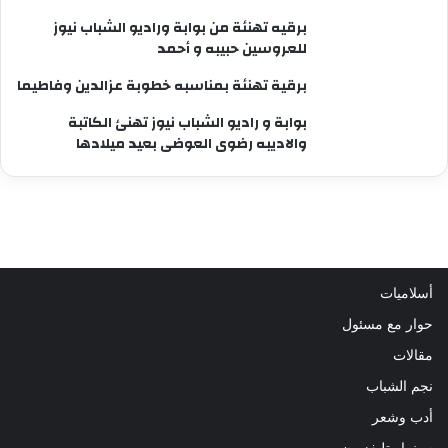
برقيه تهنئة من بوابة وراديو الشباب نيوز
للعروسين حبيبه و أحمد
برقية تهنئة بمناسبه خطوبة عزالدين وفاطيما
بوابة و راديو الشباب نيوز تهنئ الكاتبة
والاديبه رضوى العوضى بعيد ميلادها
أسلاميات
حوار مع مسئول
مقالات
نجم الشباب
أدب وشعر
سينما وتليفزيون