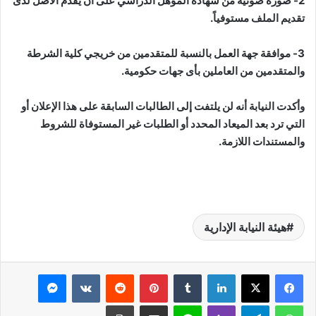
2- صورة ضوئية من شهادة المؤهل الدراسي على ان يقدم الأصل لدى
تقديم الملف مستوفياً.
3- موافقة جهة العمل بالنسبة للمتقدمين من خريجي كلية الشرطة
والمتقدمين من العاملين بأى جهات حكومية.
وأكدت النيابة أنه لن يلتفت إلى الطالبات السابقة على هذا الإعلان أو
التي ترد بعد الميعاد المحدد أو الطلبات غير المستوفاة للشروط
والمستندات اللازمة.
هيئة النيابة الإدارية
لينكدإن
بينتيريست
ماسنجر
واتساب
تيلقرام
ڤايبر
لاين
مشاركة عبر البريد
طباعة