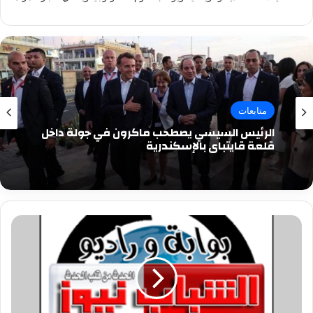
متابعات
الرئيس السيسي يصطحب ماكرون في جولة داخل
قلعة قايتباي بالإسكندرية
5
Common
Windows
Errors
Resolved