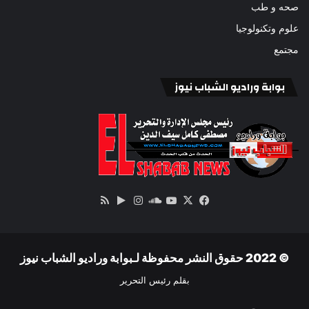
صحه و طب
علوم وتكنولوجيا
مجتمع
بوابة وراديو الشباب نيوز
‫X
فيسبوك
ساوند
‫YouTube
انستقرام
‏Google
ملخص
كلاود
Play
الموقع
RSS
© 2022 حقوق النشر محفوظة لـبوابة وراديو الشباب نيوز
بقلم رئيس التحرير