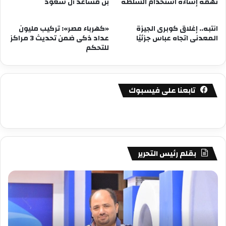
تهمة إساءة استخدام السلطة
بن مساعد آل سعود
انتبه.. إغلاق كوبرى الجيزة
«كهرباء مصر»: تركيب مليون
المعدنى اتجاه عباس جزئيًا
عداد ذكى ضمن تحديث 3 مراكز
للتحكم
تابعنا على فيسبوك
بقلم رئيس التحرير
مصطفى
مص
كامل
كام
سيف
سي
الدين
الد
….
….