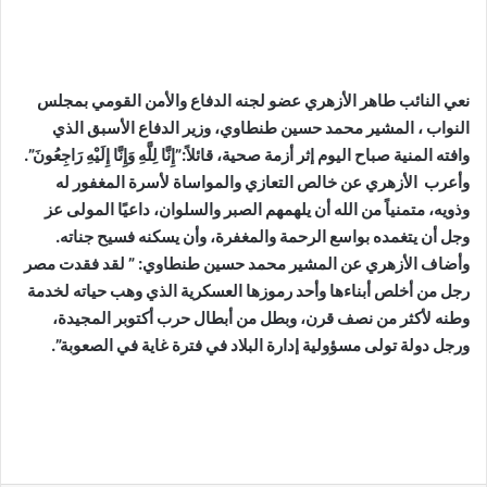
نعي النائب طاهر الأزهري عضو لجنه الدفاع والأمن القومي بمجلس
النواب ، المشير محمد حسين طنطاوي، وزير الدفاع الأسبق الذي
وافته المنية صباح اليوم إثر أزمة صحية، قائلاً:”إِنَّا لِلَّهِ وَإِنَّا إِلَيْهِ رَاجِعُونَ”.
وأعرب الأزهري عن خالص التعازي والمواساة لأسرة المغفور له
وذويه، متمنياً من الله أن يلهمهم الصبر والسلوان، داعيًا المولى عز
وجل أن يتغمده بواسع الرحمة والمغفرة، وأن يسكنه فسيح جناته.
وأضاف الأزهري عن المشير محمد حسين طنطاوي: ” لقد فقدت مصر
رجل من أخلص أبناءها وأحد رموزها العسكرية الذي وهب حياته لخدمة
وطنه لأكثر من نصف قرن، وبطل من أبطال حرب أكتوبر المجيدة،
ورجل دولة تولى مسؤولية إدارة البلاد في فترة غاية في الصعوبة”.