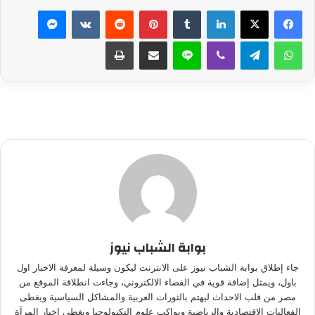
لينكدإن
بينتيريست
ماسنجر
واتساب
تيلقرام
ڤايبر
لاين
مشاركة عبر البريد
طباعة
بوابة الشباب نيوز
جاء إطلاق بوابة الشباب نيوز على الانترنت ليكون وسيلة لمعرفة الاخبار اول
باول، ويمثل إضافة قوية في الفضاء الالكتروني، وجاءت انطلاقة الموقع من
مصر من قلب الاحداث ليهتم بالثورات العربية والمشاكل السياسية ويغطى
الفعاليات الاقتصادية والرياضية ويواكب علوم التكنولوجيا ويغطي اخبار المرآة