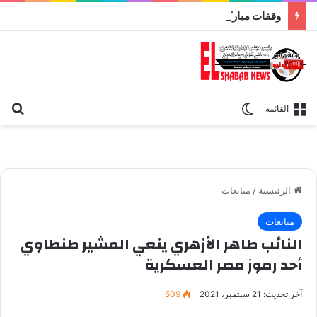
وقفات مباركة مع سورة الحج.. الجامع الأزهر يعقد اليوم ملتقى القضايا المعاصرة اليوم
بح
الوضع المظلم
القائمة
الرئيسية
/
متابعات
متابعات
النائب طاهر الأزهري ينعي المشير طنطاوي
أحد رموز مصر العسكرية
آخر تحديث: 21 سبتمبر، 2021
509