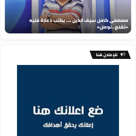
يكتب
يكت
دعارة
عيد
فنيه
المي
مصطفى كامل سيف الدين …. يكتب دعارة فنيه
«تقلع..توصل»
الم
«تقلع..توصل»
م
للإعلان هنا