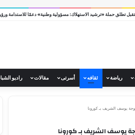
قبل تطلق حملة «ترشيد الاستهلاك: مسؤولية وطنية» دعمًا للاستدامة ورؤية مص
رياضة
ثقافه
أسرتى
مقالات
راديو الشبا
وجة يوسف الشريف بـ كورونا
جة يوسف الشريف بـ كورونا