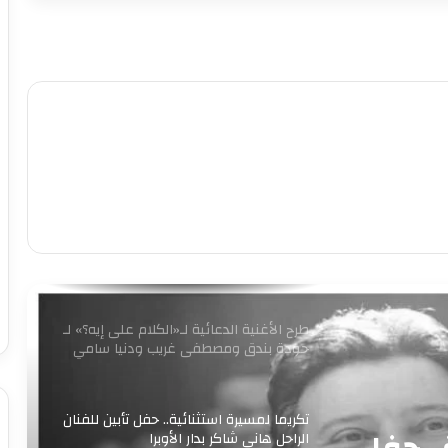
9 ملايين جنيه.. إجمالي إيرادات فيلم
«الست» لـ منى زكي في 4 أيام
متحف الفنون الشعبية بأكاديمية الفنون
يستقبل طلاب المعهد العالي للفنون
التطبيقية بأكتوبر
برعاية وزير الثقافة إطلاق مبادرة ” فلنذهب
اليهم “
طرح الأغنية الدعائية لـ«الكلام على إيه؟» لـ
حودة بندق ومصطفى غريب ودنيا سامي
تكريما لمسيرة استثنائية.. حفل تأبين للفنان
.. حفل
الراحل هاني شاكر بدار الأوبرا