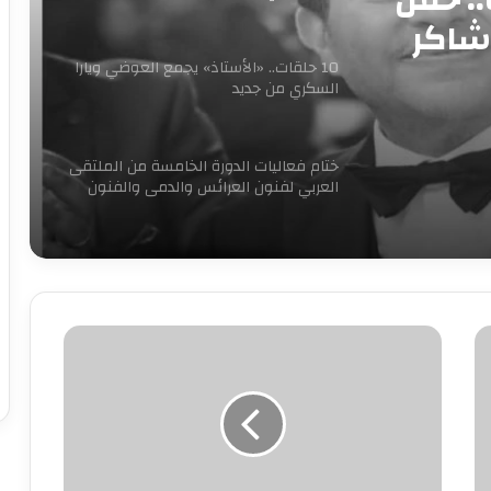
 شاكر
10 حلقات.. «الأستاذ» يجمع العوضي ويارا
السكري من جديد
ختام فعاليات الدورة الخامسة من الملتقى
العربي لفنون العرائس والدمى والفنون
المجاورة
«آخر جولة» يفتتح مبادرة 100 ليلة عرض
بالإسكندرية ليلة رأس السنه
40
وحدة
مسلسل “إمام الدعاة” أبرز أعمال الراحل
نبيل الغول
مرور
متنقلة
جديدة
لتطوير
روجينا لـ أشرف زكي: حبيب عمري وتاج
وتحسين
راسي.. ربنا يحفظ عمرك ليا ولبناتك