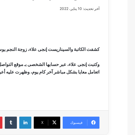
آخر تحديث: 10 يناير، 2022
مصطفى
كامل
سيف
كشفت الكاتبة والسيناريست إنجى علاء، زوجة النجم يو
الدين
….
وكتبت
إنجى علاء
، عبر حسابها الشخصى بـ موقع التواصل 
يكتب
اتعامل معايا بشكل مباشر آخر كام يوم، وظهرت عليه أع
مايسه
عطوه
مصطفى كامل سيف
كليوباترا
مايسه عطوه كليوبات
القرن
21
لينكدإن
فيسبوك
‫X