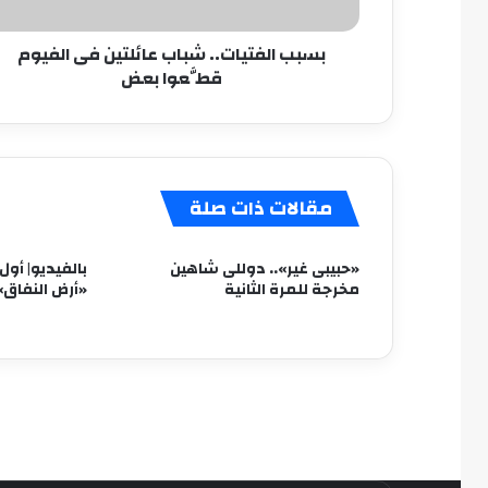
بعض
بسبب الفتيات.. شباب عائلتين فى الفيوم
قطَّعوا بعض
مقالات ذات صلة
«حبيبى غير».. دوللى شاهين
بالفيديو| أو
مخرجة للمرة الثانية
«أرض النفاق»