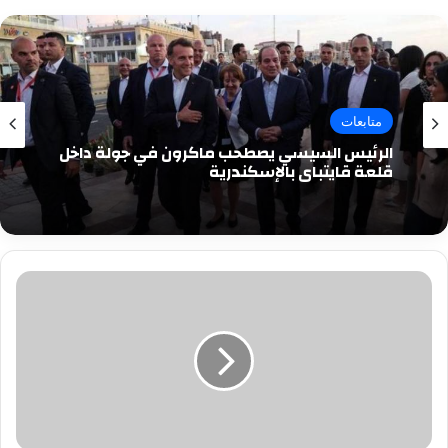
متابعات
الرئيس السيسي يصطحب ماكرون في جولة داخل
قلعة قايتباي بالإسكندرية
الأمن
الأفغانى
يحبط
محاولة
تفجير
فى
كابول