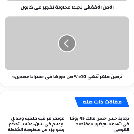
الأمن الأفغانى يحبط محاولة تفجير فى كابول
نرمين
ماهر
تنهى
40%
من
دورها
فى
«سرايا
حمدين»
نرمين ماهر تنهى 40% من دورها فى «سرايا حمدين»
مقالات ذات صلة
تجديد حبس حسن مالك 45 يومًا
مؤتمر مراقبة ملكية وسائل
فى اتهامه بالإضرار بالاقتصاد
الإعلام في لبنان..عائلات تحكُم
القومى
وهو جزء من منظومة السُلطة