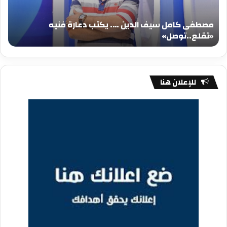
دعارة
عيد
فنيه
المي
مصطفى كامل سيف الدين …. يكتب دعارة فنيه
«تقلع..توصل»
الم
«تقلع..توصل»
م
للإعلان هنا