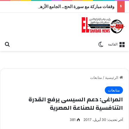
وقفات مباركة مع سورة الحج.. الجامع الأزهر يعقد اليوم ملتقى القضايا المعاصرة اليوم
بح
الوضع المظلم
القائمة
الرئيسية
/
متابعات
متابعات
المراغى: دعم السيسى يرفع القدرة
التنافسية للصناعة المصرية
آخر تحديث: 30 أبريل، 2017
381