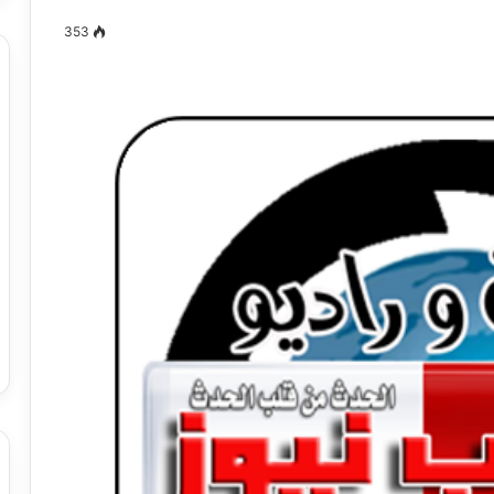
353
مصطفى
كامل
سيف
الدين
….
يكتب
ميلاد
جديد
 الدين …. يكتب
مصطفى كامل سيف الدين …. يكتب
را القرن 21
ميلاد جديد