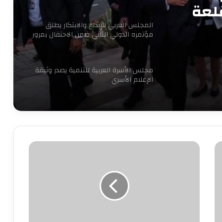
لعة
المجلس العربي للإبداع والابتكار يطلق
مؤتمره الدولي الثاني ضمن الاحتفال بمرور
16 عاما للتنمية المستدامة
مجلس الأسرة العربية للتنمية يصدر وثيقة
الإعلام الأسري
7 سبتمبر.. حفل توقيع ومناقشة كتاب
“قبل المأذون” للدكتورة آمال إبراهيم
بعد
16
نجاحات مستمره للمجموعه المصريه
شهرًا..
السويسريه
عودة
أسامة
عمران
ابو عقيل والحمزاوي يهنئان رافت السمان
مديرًا
بتوليه منصب وكيل تضامن الجيزه ويبحثان
لمكتب