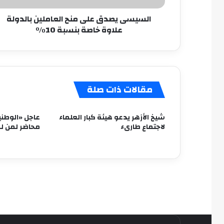
بنسبة
السيسى يصدق على منح العاملين بالدولة
10%
علاوة خاصة بنسبة 10%
مقالات ذات صلة
شيخ الأزهر يدعو هيئة كبار العلماء
عاجل «الوطنية
لاجتماع طارىء
محاضر لمن لم