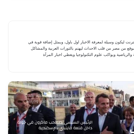
طاقة نور تعاون جديد بين بإيدي مصرية
وعملوها ازاي
أهالي الطالبية يعلنون في مؤتمر حاشد
نترنت ليكون وسيلة لمعرفة الاخبار اول باول، ويمثل إضافة قوية في
دعمهم لمرشحي «مستقبل وطن»
موقع من مصر من قلب الاحداث ليهتم بالثورات العربية والمشاكل
بانتخابات «الشيوخ»
 والرياضية ويواكب علوم التكنولوجيا ويغطي اخبار المرآة
من التعليم تبدأ الثورة.. ومن الفيوم نُطلق
أول مدرسة لصناعة غذاء المستقبل
مجدى البدوي: زيارة ماكرون لمصر تعد
ترسيخا لقوة العلاقات بين مصر وفرنسا
الرئيس السيسي يصطحب ماكرون في جولة
داخل قلعة قايتباي بالإسكندرية