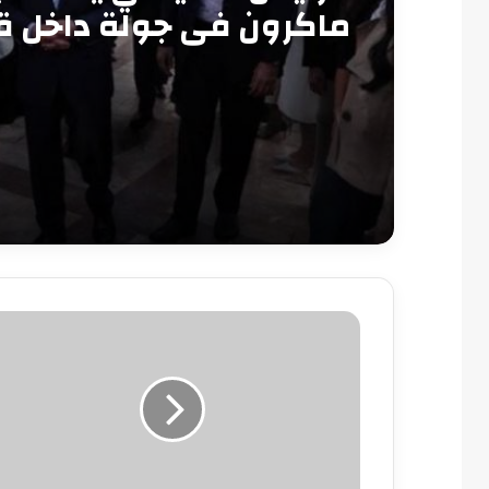
ماكرون في جولة داخل ق
قايتباي بالإسكندرية
السيسى
يصدق
على
منح
العاملين
بالدولة
علاوة
خاصة