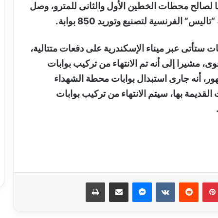
 لصالح محطات الخطين الأول والثانى للمترو، وصل
 ستأتى عبر ميناء الإسكندرية على دفعات متتالية،
رة الجوى، مشيرا إلى أنه تم الانتهاء من تركيب بوابات
ور، أنه جارى استبدال بوابات محطة الشهداء
القديمة بها، سيتم الانتهاء من تركيب بوابات
نجاحات مستمره للمجموعه المصريه
السويسريه
بينتيريست
ماسنجر
مشاركة عبر البريد
طباعة
ابو عقيل والحمزاوي يهنئان رافت السمان
بتوليه منصب وكيل تضامن الجيزه ويبحثان
سبل التعاون بينهما