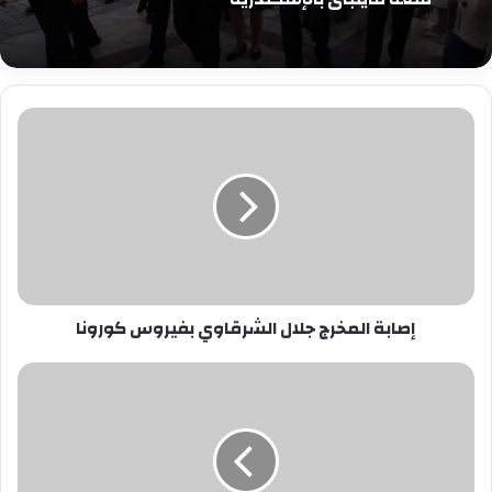
إصابة
المخرج
جلال
الشرقاوي
بفيروس
كورونا
إصابة المخرج جلال الشرقاوي بفيروس كورونا
قانون
دعم
السياحة
والآثار
يسمح
للصندوق