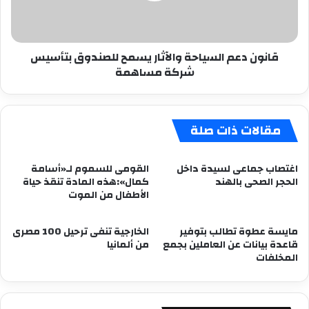
بتأسيس
شركة
مساهمة
قانون دعم السياحة والآثار يسمح للصندوق بتأسيس
شركة مساهمة
مقالات ذات صلة
اغتصاب جماعى لسيدة داخل
القومى للسموم لـ«أسامة
الحجر الصحى بالهند
كمال»:هذه المادة تنقذ حياة
الأطفال من الموت
مايسة عطوة تطالب بتوفير
الخارجية تنفى ترحيل 100 مصرى
قاعدة بيانات عن العاملين بجمع
من ألمانيا
المخلفات