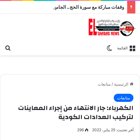
وقفات مباركة مع سورة الحج.. الجامع الأزهر يعقد اليوم ملتقى القضايا المعاصرة اليوم
بح
الوضع المظلم
القائمة
الرئيسية
/
متابعات
متابعات
الكهرباء: جار الانتهاء من إجراء المعاينات
لتركيب العدادات الكودية
آخر تحديث: 25 يناير، 2022
296