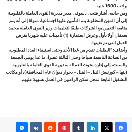
براتب 1600 جنيه.
ومن جانبه، أشار فتحى دسوقى مدير مديرية القوى العاملة بالقليوبية
إلى أن المهن المطلوبة يتم التأمين عليها اجتماعيا، منوهًا إلى أنه يتم
متابعة التعيين مع الشركات طبقًا لتعليمات وزير القوى العاملة محمد
سعفان أولا بأول وعرض استمارة (1) تأمينات عليه شهريا بفرص
العمل التى تم تعينها.
وأضاف: “الطلبات تقدم من غدا الأحد وحتى استيفاء العدد المطلوب،
من الساعة التاسعة صباحا وحتى الثالثة عصرا، ما عدا يومى الجمعة
والسبت، إلى إدارة بحوث العمالة بمديرية القوى العاملة بالقليوبية
(بنها – كورنيش النيل – الفلل – بجوار ديوان عام المحافظة)، أو مكاتب
التشغيل التابعة لمحل سكن الراغبين فى العمل تسهيلا عليهم.
لينكدإن
بينتيريست
ماسنجر