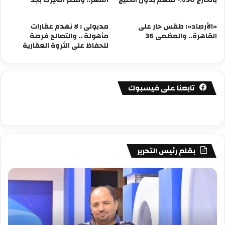
بالخارج 50% منهم بدول الخليج
أشهر.. ومصر اتغيرت بجد”
«الأرصاد»: طقس حار على
مدبولى : لا نهدم عقارات
القاهرة.. والعظمى 36
مأهولة .. والتصالح فرصة
للحفاظ على الثروة العقارية
تابعنا على فيسبوك
بقلم رئيس التحرير
مصطفى
مص
كامل
كام
سيف
سي
الدين
الد
….
….