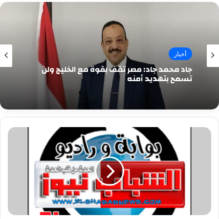
أخبار
جاد محمد جاد: مصر تقف بقوة مع الخليج ولن
تسمح بتهديد أمنه
انقطاع
التيار
الكهربائى
اليوم
عن
مدينة
طور
سيناء
بالكامل