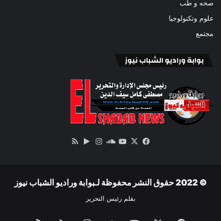
صحه و طب
علوم وتكنولوجيا
مجتمع
بوابة وراديو الشباب نيوز
‫X
فيسبوك
ساوند
‫YouTube
انستقرام
‏Google
ملخص
كلاود
Play
الموقع
RSS
© 2022 حقوق النشر محفوظة لـبوابة وراديو الشباب نيوز
بقلم رئيس التحرير