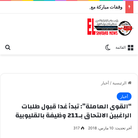
وقفات مباركة مع سورة الحج.. الجامع الأزهر يعقد اليوم ملتقى القضايا المعاصرة اليوم
بح
الوضع المظلم
القائمة
الرئيسية
/
أخبار
أخبار
“القوى العاملة”: تبدأ غدا قبول طلبات
الراغبين الالتحاق بـ211 وظيفة بالقليوبية
آخر تحديث: 10 مارس، 2018
317