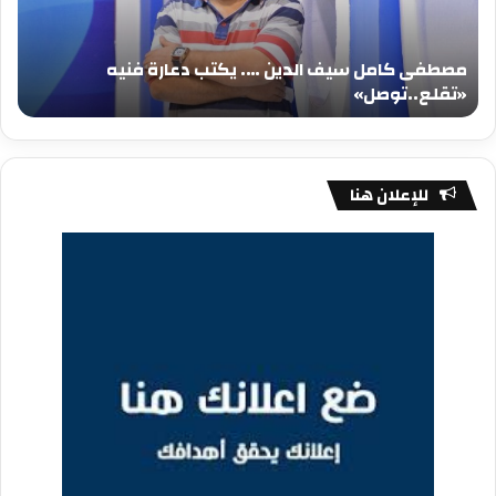
يكتب
يكت
دعارة
عيد
فنيه
المي
مصطفى كامل سيف الدين …. يكتب دعارة فنيه
«تقلع..توصل»
الم
«تقلع..توصل»
م
للإعلان هنا