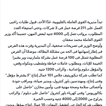
تبدأ مديرية القوى العاملة بالقليوبية، غدًا الأحد، قبول طلبات راغبى
العمل على 211 فرصة عمل فى 3 شركات، وحتى استيفاء العدد
المطلوب، برواتب تصل إلى 4000 جنيه لبعض المهن، حسبما أكد وزير
القوى العاملة محمد سعفان.
وأوضح الوزير فى تصريحات صحفية، أن المديرية وفرت هذه الفرص
فى إطار إسهامها فى الحد من مشكلة البطالة، موضحًا أن الفرص
المطلوبة تتمثل فى 100 فرصة عمل بشركة ملمارنيت وير بشبرا
الخيمة للإناث، ومطلوب عاملات خياطة وتشطيب ومكواه وقص،
والمؤهل دبلوم وإعدادية ، والراتب 1200 جنيه.
كما تطلب شركة ديكوريتيف جلاس 101 عمال إنتاج “لا يشترط مؤهل”
وفنى إنتاج، ومهندسين باور كنترول، ومدير صيانة، ومراقب جودة
وأخصائى سلامة وصحة مهنية فنى، وأمين مخازن “حاصل على
بكالوريوس” وفنى كهرباء باور كنترول “حاصل على دبلوم”، والراتب
يتراوح من 2000 إلى 4000 جنيه وحسب الخبرة.
وتطلب شركة الجارحى لتشغيل المعادن 10 عمال إنتاج بمؤهل وبدون