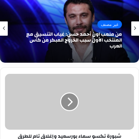
غير مصنف
من ملعب اون أحمد حسن: غياب التنسيق مع
المنتخب الأول سبب الخروج المبكر من كأس
العرب
شبورة
تكسو
سماء
بورسعيد
وإغلاق
تام
للطرق
شبورة تكسو سماء بورسعيد وإغلاق تام للطرق