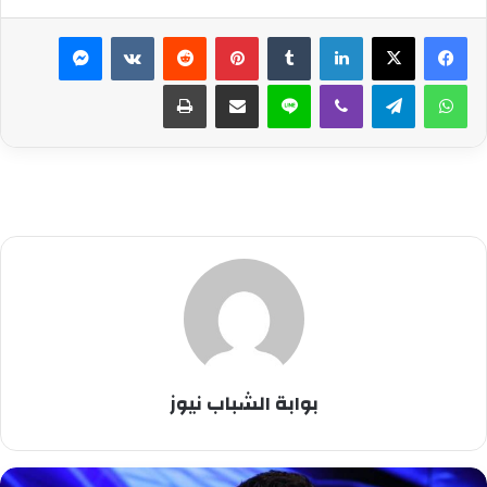
لينكدإن
بينتيريست
ماسنجر
واتساب
تيلقرام
ڤايبر
لاين
مشاركة عبر البريد
طباعة
بوابة الشباب نيوز