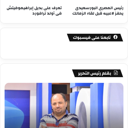
رئيس المصرى البورسعيدى
تعرف على بديل إبراهيموفيتش
يحفز لاعبيه قبل لقاء الزمالك
فى أولد ترافورد
تابعنا على فيسبوك
بقلم رئيس التحرير
مصطفى
مص
كامل
كام
سيف
سي
الدين
الد
….
….
يكتب
يكت
دعارة
عيد
فنيه
المي