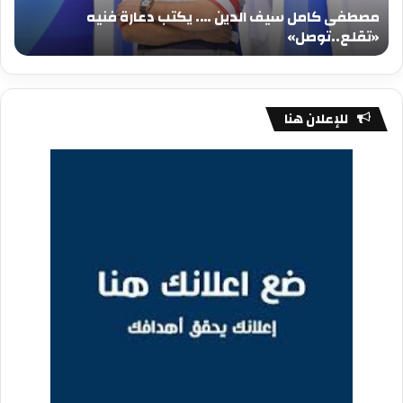
مصطفى كامل سيف الدين …. يكتب دعارة فنيه
«تقلع..توصل»
الم
«تقلع..توصل»
م
للإعلان هنا