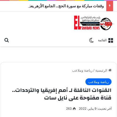
وقفات مباركة مع سورة الحج.. الجامع الأزهر يعقد اليوم ملتقى القضايا المعاصرة اليوم
بح
الوضع المظلم
القائمة
الرئيسية
/
رياضة وملاعب
رياضة وملاعب
القنوات الناقلة لـ أمم إفريقيا والترددات..
قناة مفتوحة على نايل سات
آخر تحديث: 9 يناير، 2022
263