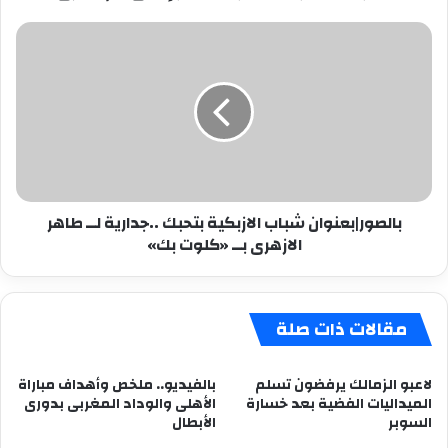
بالصور|
بعنوان
شباب
الازبكية
بتحبك
..جدارية
لــ
طاهر
الازهرى
بالصور|بعنوان شباب الازبكية بتحبك ..جدارية لــ طاهر
بــ
الازهرى بــ «كلوت بك»
«كلوت
بك»
مقالات ذات صلة
لاعبو الزمالك يرفضون تسلم
بالفيديو.. ملخص وأهداف مباراة
الميداليات الفضية بعد خسارة
الأهلى والوداد المغربى بدورى
السوبر
الأبطال