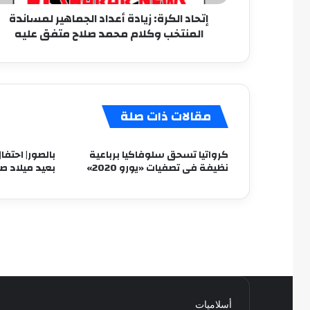
محمد
إتحاد الكرة: زيادة أعداد الجماهير لمساندة
صلاح
المنتخب وكلام محمد صلاح متفق عليه
متفق
عليه
مقالات ذات صلة
كرواتيا تسحق سلوفاكيا برباعية
بالصور| احتف
نظيفة فى تصفيات «يورو 2020»
بعيد ميلاد صل
أسلاميات