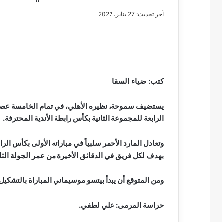
آخر تحديث: 27 يناير، 2022
مصطفى
كامل
سيف
كتب: ضياء السقا
الدين
….
يستضيف سموحة، نظيره الأهلي، في تمام الخامسة عصر
يكتب
الرابعة للمجموعة الثانية بكأس رابطة الأندية المحترفة.
مايسه
عطوه
مصطفى كامل سيف
كليوباترا
وتعادل المارد الأحمر سلبياً في مباراته الأولى بكأس الر
مايسه عطوه كليوبات
القرن
بهدف لكل فريق في الدقائق الأخيرة من عمر الجولة الثانية بالبطولة، 
21
ومن المتوقع أن يبدأ بيتسو موسيماني المباراة بالتشكيل 
حراسة المرمى: علي لطفي.