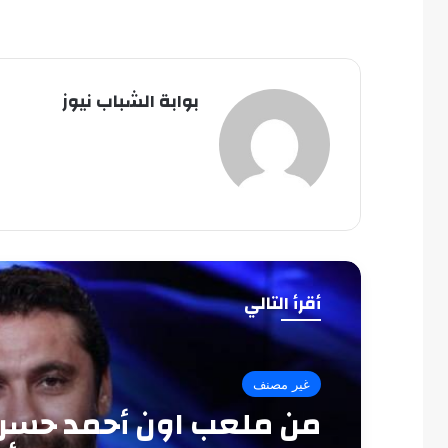
بوابة الشباب نيوز
أقرأ التالي
غير مصنف
من ملعب اون أحمد حسن: