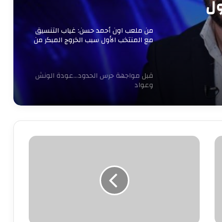
ول
كأس
من ملعب اون أحمد حسن: غياب التنسيق
مع المنتخب الأول سبب الخروج المبكر من
كأس العرب
قبل مواجهة حرس الحدود…عودة الونش
وعواد
30 مليون جنيه ولاعب.. الخطيب يتدخل
شخصيًا لحسم صفقة حامد حمدان
بمشاركة
الكبار..
الأهلى
رسميًا.. مصر تتولى رئاسة اللجنة الحكومية
يسقط
الدولية للتربية البدنية والرياضة باليونسكو
أمام
سموحة
بثلاثية
الأهلي يفاوض أشرف داري على الرحيل..
فى
وحل أخير لإنقاذ الموقف