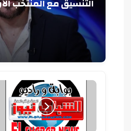
التنسيق مع المنتخب الأ
سبب الخروج المبكر من 
العرب
إتحاد
الكرة:
زيادة
أعداد
الجماهير
لمساندة
المنتخب
وكلام