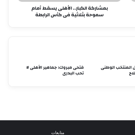
كأس
بمشاركة الكبار.. الأهلى يسقط أمام
الرابطة
سموحة بثلاثية فى كأس الرابطة
ثنائي شاب يلفت انتباه ييس توروب في
الأهلي
بعد الاعتذار وتنازل الزمالك.. الأعلى للإعلام
يحفظ الشكوى المقدمة ضد خالد طلعت
ال المنتخب الوطنى
فتحى مبروك: جماهير الأهلى لا
اح
تحب البدرى
عاجل.. أول طلب من الخطيب لـ ريفيرو بعد
وصوله إلى القاهرة
بالصور..وزير الرياضة يؤازر شباب الفراعنة قبل
مواجهة المغرب
تحول كبير بالأهلي في ملف المدرب الجديد
متابعات