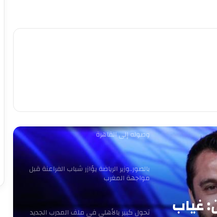
وحل أخير لإنقاذ الموقف
ثنائي شاب يلفت انتباه ييس توروب في
الأهلي
بعد الاعتذار وتنازل الزمالك.. الأعلى للإعلام
يحفظ الشكوى المقدمة ضد خالد طلعت
عاجل.. أول طلب من الخطيب لـ ريفيرو بعد
وصوله إلى القاهرة
بالصور..وزير الرياضة يؤازر شباب الفراعنة قبل
مواجهة المغرب
 غياب
تحول كبير بالأهلي في ملف المدرب الجديد