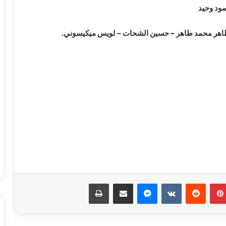
مود وحيد
طاهر محمد طاهر – حسين الشحات – لويس ميكيسوني.
بينتيريست
ماسنجر
مشاركة عبر البريد
طباعة
الأهلي يفاوض أشرف داري على الرحيل..