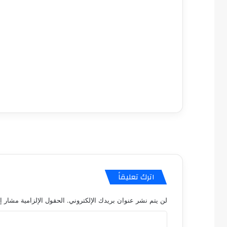
مصطفى
كامل
سيف
الدين
….
يكتب
مايسه
عطوه
مصطفى كامل سيف
كليوباترا
مايسه عطوه كليوبات
القرن
21
اترك تعليقاً
لن يتم نشر عنوان بريدك الإلكتروني.
الحقول الإلزامية مشار إل
ا