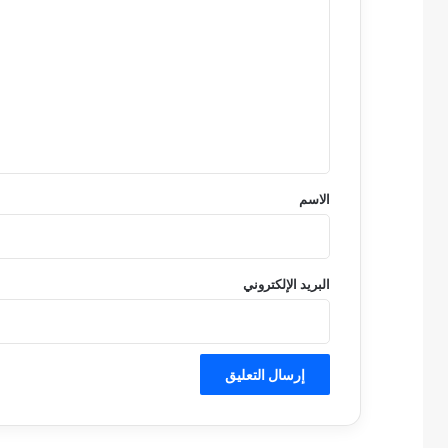
ل
ت
ع
ل
ي
ق
*
الاسم
البريد الإلكتروني