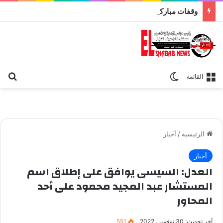
وقفات مباركة مع سورة الحج.. الجامع الأزهر يعقد اليوم ملتقى القضايا المعاصرة اليوم
بح
الوضع المظلم
القائمة
الرئيسية
/
أخبار
أخبار
العدل: السيسى يوافق على إطلاق اسم
المستشار عبد المجيد محمود على أحد
المحاور
آخر تحديث: 30 نوفمبر، 2022
551