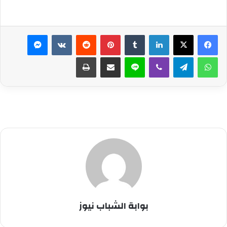
لينكدإن
بينتيريست
ماسنجر
واتساب
تيلقرام
ڤايبر
لاين
مشاركة عبر البريد
طباعة
بوابة الشباب نيوز