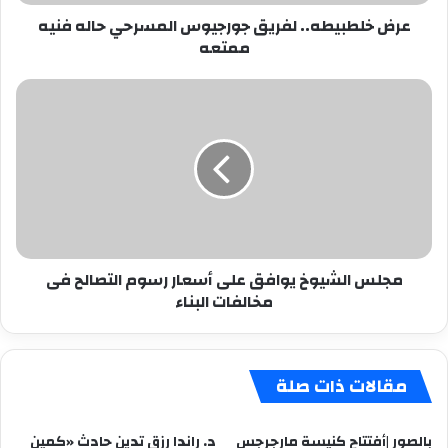
عرض خلطبيطه.. لفريق جورجيوس المسرحي حاله فنيه
ممتعه
مجلس
الشيوخ
يوافق
على
أسعار
رسوم
التصالح
فى
مخالفات
مجلس الشيوخ يوافق على أسعار رسوم التصالح فى
البناء
مخالفات البناء
مقالات ذات صلة
بالصور |أفتتاح كنيسة مارجرجس
د. راندا رزق تدين حادث «كمين