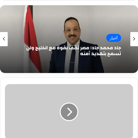
أخبار
جاد محمد جاد: مصر تقف بقوة مع الخليج ولن
تسمح بتهديد أمنه
عرض
خلطبيطه..
لفريق
جورجيوس
المسرحي
حاله
فنيه
ممتعه