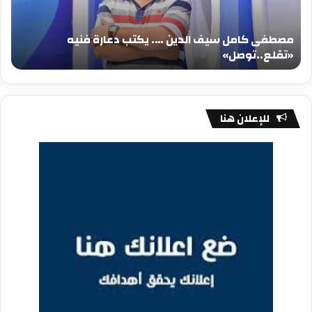
دعارة
عيد
فنيه
المي
مصطفى كامل سيف الدين …. يكتب دعارة فنيه
«تقلع..توصل»
الم
«تقلع..توصل»
م
للإعلان هنا