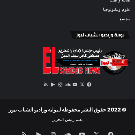
علوم وتكنولوجيا
مجتمع
بوابة وراديو الشباب نيوز
‫X
فيسبوك
ساوند
‫YouTube
انستقرام
‏Google
ملخص
كلاود
Play
الموقع
RSS
© 2022 حقوق النشر محفوظة لـبوابة وراديو الشباب نيوز
بقلم رئيس التحرير
فيسبوك
‫X
‫YouTube
ساوند
انستقرام
‏Google
ملخص