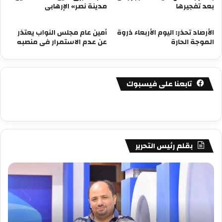
بعد تفجيرها
مدينة نصر» الإرهابى
الأرصاد تحذر: اليوم الأربعاء ذروة
أمين عام مجلس النواب يعتذر
الموجة الحارة
عن عدم الاستمرار فى منصبه
تابعنا على فيسبوك
بقلم رئيس التحرير
مصطفى
مص
كامل
كام
سيف
سي
الدين
الد
….
….
يكتب
يكت