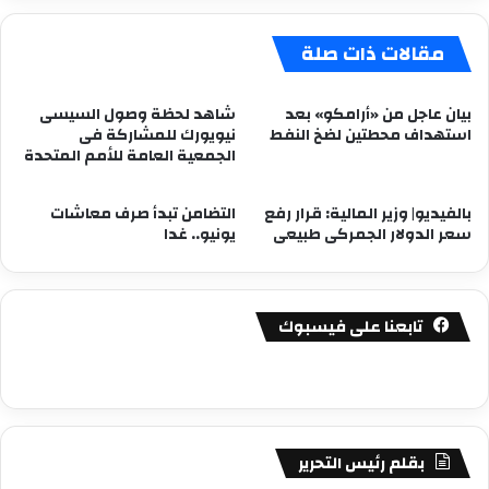
مقالات ذات صلة
بيان عاجل من «أرامكو» بعد
شاهد لحظة وصول السيسى
استهداف محطتين لضخ النفط
نيويورك للمشاركة فى
الجمعية العامة للأمم المتحدة
بالفيديو| وزير المالية: قرار رفع
التضامن تبدأ صرف معاشات
سعر الدولار الجمركى طبيعى
يونيو.. غدا
تابعنا على فيسبوك
بقلم رئيس التحرير