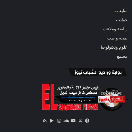
متابعات
حوادث
رياضة وملاعب
صحه و طب
علوم وتكنولوجيا
مجتمع
بوابة وراديو الشباب نيوز
‫X
فيسبوك
ساوند
‫YouTube
انستقرام
‏Google
ملخص
كلاود
Play
الموقع