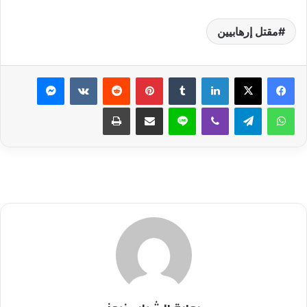
مقتل إرهابيين
لينكدإن
بينتيريست
ماسنجر
واتساب
تيلقرام
ڤايبر
لاين
مشاركة عبر البريد
طباعة