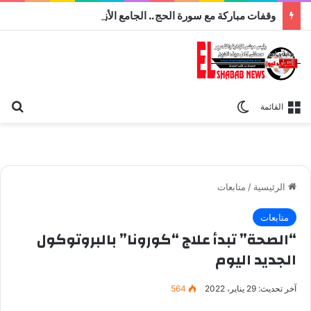
وقفات مباركة مع سورة الحج.. الجامع الأزهر يعقد اليوم ملتقى القضايا المعاصرة اليوم
بح
الوضع المظلم
القائمة
الرئيسية
/
متابعات
متابعات
“الصحة” تبدأ علاج “كورونا” بالبروتوكول
الجديد اليوم
آخر تحديث: 29 يناير، 2022
564
حسام عبدالغفار المتحدث باسم وزارة الصحة