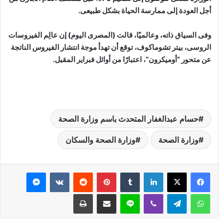
أجل العودة إلى ممارسة الحياة بشكل طبيعى.
وفى السياق ذاته، وعالميًا، قالت (المصرى اليوم) إن عالِم الفيروسات
الروسى، بيتر تشوماكوف، توقع أن تهدأ موجة انتشار الفيروس الناتجة
عن متحور “أوميكرون”، اعتبارًا من أوائل فبراير المقبل.
حسام عبدالغفار المتحدث باسم وزارة الصحة
وزارة الصحة
وزارة الصحة والسكان
لينكدإن
بينتيريست
ماسنجر
واتساب
تيلقرام
ڤايبر
لاين
مشاركة عبر البريد
طباعة