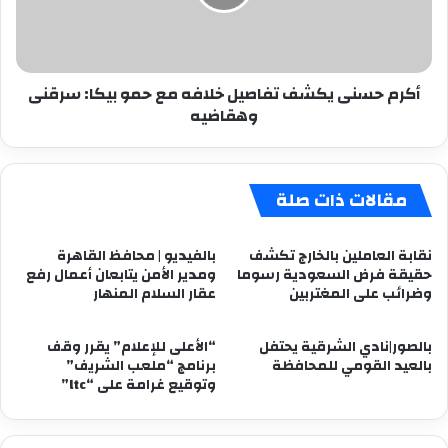
مع
حمو
بيكا:
سرقنى
أكرم حسنى يكشف تفاصيل خلافه مع حمو بيكا: سرقنى
وهقاضيه
وهقاضيه
مقالات ذات صلة
نقابة العاملين بالخارج تكشف
بالفيديو | محافظ القاهرة
حقيقة فرض السعودية رسوما
ومدير الأمن يتابعان أعمال رفع
وضرائب على المغتربين
عقار السلام المنهار
بالصور|نادي الشرقية يحتفل
“الأعلى للإعلام” يقرر وقف
بالعيد القومي للمحافظة
برنامج “ملعب الشريف”
وتوقيع غرامة على “ltc”