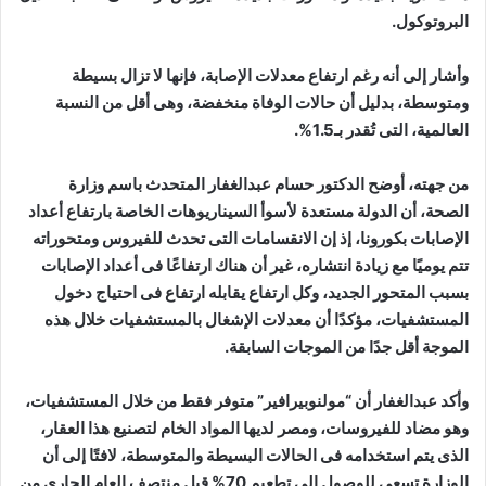
البروتوكول.
وأشار إلى أنه رغم ارتفاع معدلات الإصابة، فإنها لا تزال بسيطة
ومتوسطة، بدليل أن حالات الوفاة منخفضة، وهى أقل من النسبة
العالمية، التى تُقدر بـ1.5%.
من جهته، أوضح الدكتور حسام عبدالغفار المتحدث باسم وزارة
الصحة، أن الدولة مستعدة لأسوأ السيناريوهات الخاصة بارتفاع أعداد
الإصابات بكورونا، إذ إن الانقسامات التى تحدث للفيروس ومتحوراته
تتم يوميًا مع زيادة انتشاره، غير أن هناك ارتفاعًا فى أعداد الإصابات
بسبب المتحور الجديد، وكل ارتفاع يقابله ارتفاع فى احتياج دخول
المستشفيات، مؤكدًا أن معدلات الإشغال بالمستشفيات خلال هذه
الموجة أقل جدًا من الموجات السابقة.
وأكد عبدالغفار أن “مولنوبيرافير” متوفر فقط من خلال المستشفيات،
وهو مضاد للفيروسات، ومصر لديها المواد الخام لتصنيع هذا العقار،
الذى يتم استخدامه فى الحالات البسيطة والمتوسطة، لافتًا إلى أن
الوزارة تسعى للوصول إلى تطعيم 70% قبل منتصف العام الجارى من