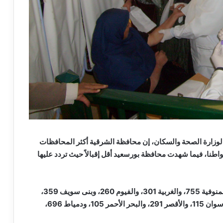
لوزارة الصحة والسكان، إن محافظة الشرقية أكثر المحافظات
 شهدت إقبالًا حيث وصل عدد المترددين بها 1275 مواطنا، فيما شهدت محافظة بورسعيد أقل إقبالاً حيث تردد عليها
وأضاف مجاهد: “سجلت محافظة الدقهلية 241 حالة، والمنوفية 755، والغربية 301، والفيوم 260، وبنى سويف 359،
والمنيا 497، وأسيوط 230، وسوهاج197، وقنا 222، وأسوان 115، والأقصر 291، والبحر الأحمر 105، ودمياط 696،