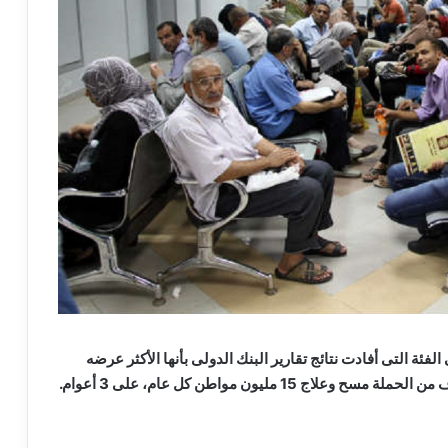
ئة العمرية من 19 إلى 59 عاما، وهى الفئة التى أفادت نتائج تقارير البنك الدولى بأنها الأكثر عرضه
للإصابة بالمرض، إذ بلغت 50 مليون مواطن، والمستهدف من الحملة مسح وعلاج 15 مليون مواطن كل عام، على 3 أعوام.