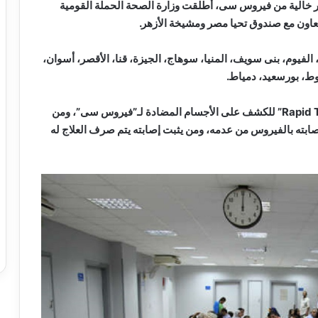
ر خالية من فيروس سى، أطلقت وزارة الصحة الحملة القومية
لفيوم، بنى سويف، المنيا، سوهاج، الجيزة، قنا، الأقصر، أسوان،
وط، بورسعيد، دمياط. ‎
ويجرى المسح الطبى من خلال عمل تحليل “Elisa وRapid Test” للكشف على الأجسام المضادة لـ”فيروس سى”، ومن
حويله لعمل تحليل “PCR” للتأكد من إصابته بالفيروس من عدمه، ومن يثبت إصابته يتم صرف العلاج له