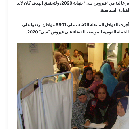
ويجرى الانتهاء من المستهدف خلال 3 سنوات لتصبح مصر خالية من “فيروس سى” بنهاية 2020، ولتحقيق الهدف كان لابد
قيادة السياسية.
فى اليوم الأول للحملة القومية لـ”فيروس سى” 2020، أجرت القوافل المتنقلة الكشف على 6501 مواطن ترددوا على