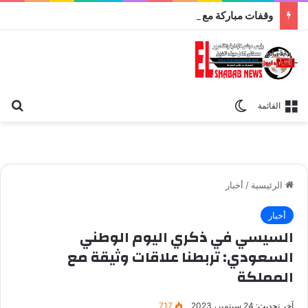
وقفات مباركة مع سورة الحج.. الجامع الأزهر يعقد اليوم ملتقى القضايا المعاصرة اليوم
بح
الوضع المظلم
القائمة
الرئيسية
/
أخبار
أخبار
السيسي في ذكري اليوم الوطني
السعودي: تربطنا علاقات وثيقة مع
المملكة
آخر تحديث: 24 سبتمبر، 2023
717