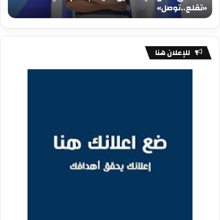
«تقلع..توصل»
م
للإعلان هنا