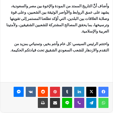
وأضاف أنَّ التاريخ الممتد من المودة والإخوة بين مصر والسعودية،
يشهد على عمق الروابط والأواصر الوثيقة بين الشعبين، وعلى قوة
وصلابة العلاقات بين البلدين، التي أؤكد تطلعنا المستمر إلى تقويتها
وترسيخها، بما يحقق المصالح المشتركة للشعبين الشقيقين، ولأمتينا
العربية والإسلامية.
واختتم الرئيس السيسي: كل عام وأنتم بخير، وتمنياتي بمزيد من
التقدم والازدهار للشعب السعودي الشقيق تحت قيادتكم الحكيمة.
لينكدإن
بينتيريست
ماسنجر
واتساب
تيلقرام
ڤايبر
لاين
مشاركة عبر البريد
طباعة