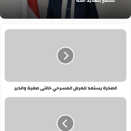
تسمح بتهديد أمنه
الصخرة
يستعد
للعرض
المسرحي
خالتى
صفية
والدير
الصخرة يستعد للعرض المسرحي خالتى صفية والدير
الحكمدار
إسماعيل
بيومي:
تدربنا
على
سلاح