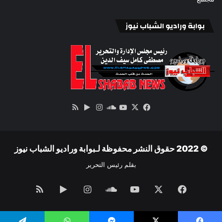
بوابة وراديو الشباب نيوز
‫X
فيسبوك
ساوند
‫YouTube
انستقرام
‏Google
ملخص
كلاود
Play
الموقع
RSS
© 2022 حقوق النشر محفوظة لـبوابة وراديو الشباب نيوز
بقلم رئيس التحرير
فيسبوك
‫X
‫YouTube
ساوند
انستقرام
‏Google
ملخص
كلاود
Play
الموقع