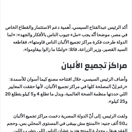
أكد الرئيس عبدالفتاح السيسي، أهمية دعم الاستثمار والقطاع الخاص
في مصر، موضحا أنّه يجب «ملء جيوب الناس بالأفكار والجهد»: «لما
الدولة طرحت فكرة مراكز تجميع الألبان الناس قاومتها»، فقاطعه
السيد القصير، وزير الزراعة، قائلا: «ولسّا ما زالوا بيقاوموا».
مراكز تجميع الألبان
وأضاف الرئيس السيسي، خلال افتتاحه مصنع كيما أسوان للأسمدة:
«رغم إنّ المصلحة كلها في مراكز تجميع الألبان، لأنها حققت المعايير
اللي حددتها منظمة الصحة العالمية، وبدل ما تطلع 4 و5 كيلو بتطلع 20
و25 كيلو».
ولفت الرئيس، إلى أنّ الدولة المصرية دعمت مراكز تجميع الألبان
بـ50 ألف جنيه: «المنتج مش بيبقى في المستوى المحلي بس، وحجم
الفقد هيقل، وجدارة المنتج هتزيد عشان الناس اللي بتشرب اللبن