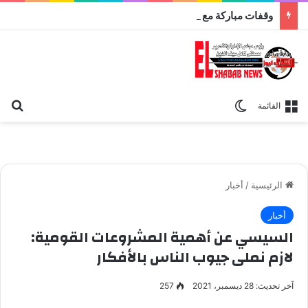
وقفات مباركة مع سورة الحج.. الجامع الأزهر يعقد اليوم ملتقى القضايا المعاصرة اليوم
بح
الوضع المظلم
القائمة
الرئيسية
/
أخبار
أخبار
السيسي عن أهمية المشروعات القومية:
لازم نملى جيوب الناس بالأفكار
آخر تحديث: 28 ديسمبر، 2021
257