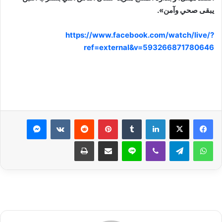
يبقى صحي وآمن».
https://www.facebook.com/watch/live/?
ref=external&v=593266871780646
لينكدإن
بينتيريست
ماسنجر
واتساب
تيلقرام
ڤايبر
لاين
مشاركة عبر البريد
طباعة