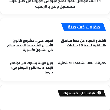
11 ألف مواطن تلقوا لقاح فيروس كورونا من خلال حزب
حزب
مستقبل وطن بالازبكية
مستقبل
وطن
بالازبكية
مقالات ذات صلة
انقطاع المياه عن عدة مناطق
تعرف على ..مشروع قانون
بالقاهرة لمدة 10 ساعات
الأحوال الشخصية الجديد يعالج
كل الشئون الأسرية
حقيقة إلغاء الشهادة الابتدائية
وزير البيئة يشارك فى اجتماع
الإعداد لـ«التنوع البيولوجى»
بروما
تابعنا على فيسبوك