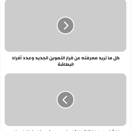
كل
ما
تريد
معرفته
عن
قرار
التموين
الجديد
وعدد
كل ما تريد معرفته عن قرار التموين الجديد وعدد أفراد
أفراد
البطاقة
البطاقة
11
ألف
مواطن
تلقوا
لقاح
فيروس
كورونا
من
خلال