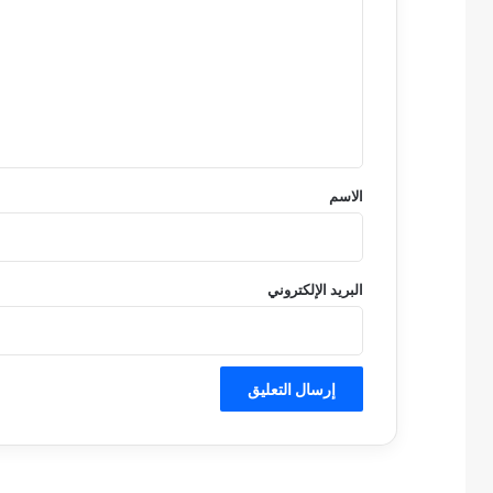
ت
ع
ل
ي
ق
*
الاسم
البريد الإلكتروني