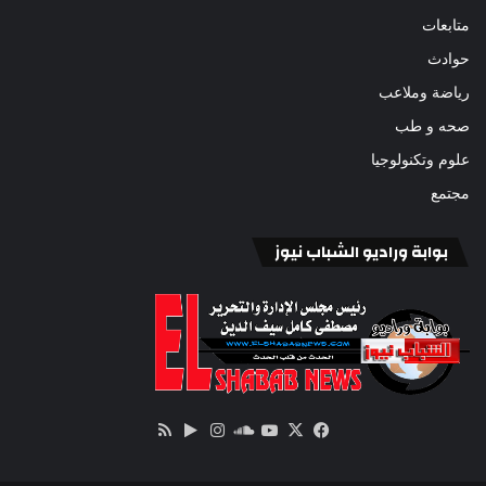
متابعات
حوادث
رياضة وملاعب
صحه و طب
علوم وتكنولوجيا
مجتمع
بوابة وراديو الشباب نيوز
‫X
فيسبوك
ساوند
‫YouTube
انستقرام
‏Google
ملخص
كلاود
Play
الموقع
RSS