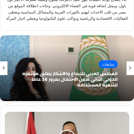
باول، ويمثل إضافة قوية في الفضاء الالكتروني، وجاءت انطلاقة الموقع من
مصر من قلب الاحداث ليهتم بالثورات العربية والمشاكل السياسية ويغطى
الفعاليات الاقتصادية والرياضية ويواكب علوم التكنولوجيا ويغطي اخبار المرآة
متابعات
المجلس العربي للإبداع والابتكار يطلق مؤتمره
الدولي الثاني ضمن الاحتفال بمرور 16 عاما
للتنمية المستدامة
جاد
محمد
جاد:
مصر