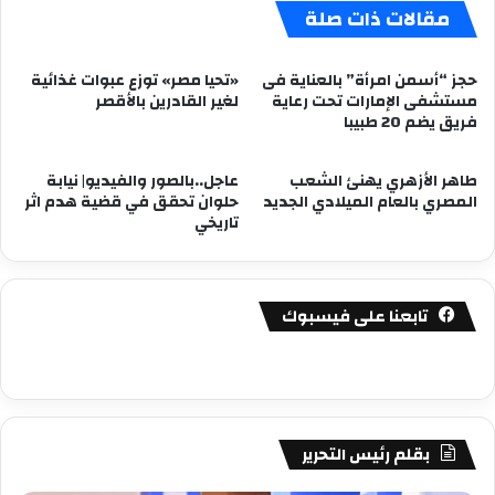
مقالات ذات صلة
حجز “أسمن امرأة” بالعناية فى
«تحيا مصر» توزع عبوات غذائية
مستشفى الإمارات تحت رعاية
لغير القادرين بالأقصر
فريق يضم 20 طبيبا
طاهر الأزهري يهنئ الشعب
عاجل..بالصور والفيديو| نيابة
المصري بالعام الميلادي الجديد
حلوان تحقق في قضية هدم اثر
تاريخي
تابعنا على فيسبوك
بقلم رئيس التحرير