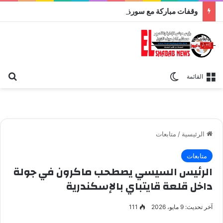
وقفات مباركة مع سورة الحج.. الجامع الأزهر يعقد اليوم ملتقى القضايا المعاصرة اليوم
بح
الوضع المظلم
القائمة
الرئيسية
/
متابعات
متابعات
الرئيس السيسي يصطحب ماكرون في جولة
داخل قلعة قايتباي بالإسكندرية
آخر تحديث: 9 مايو، 2026
111