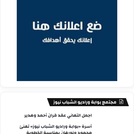
مجتمع بوابة وراديو الشباب نيوز
اجمل التهاني عقد قران أحمد وهدير
أسرة «بوابة وراديو الشباب نيوز» تهنئ
محمود ونورهان بمناسبة الخطوبة