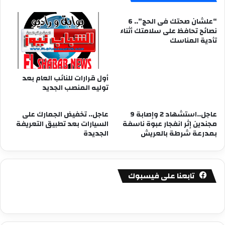
“علشان صحتك فى الحج”.. 6
نصائح تحافظ على سلامتك أثناء
تأدية المناسك
أول قرارات للنائب العام بعد
توليه المنصب الجديد
عاجل..استشهاد 2 وإصابة 9
عاجل.. تخفيض الجمارك على
مجندين إثر انفجار عبوة ناسفة
السيارات بعد تطبيق التعريفة
بمدرعة شرطة بالعريش
الجديدة
تابعنا على فيسبوك