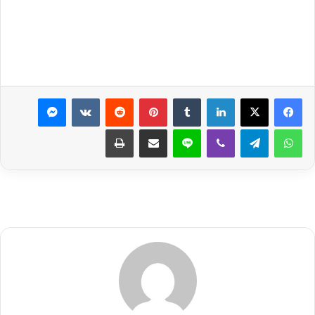
لينكدإن
بينتيريست
ماسنجر
واتساب
تيلقرام
ڤايبر
لاين
مشاركة عبر البريد
طباعة