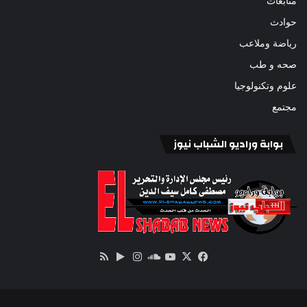
متابعات
حوادث
رياضة وملاعب
صحه و طب
علوم وتكنولوجيا
مجتمع
بوابة وراديو الشباب نيوز
‫X
فيسبوك
ساوند
‫YouTube
انستقرام
‏Google
ملخص
كلاود
Play
الموقع
RSS