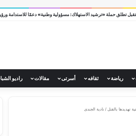
قبل تطلق حملة «ترشيد الاستهلاك: مسؤولية وطنية» دعمًا للاستدامة ورؤية مص
رياضة
ثقافه
أسرتى
مقالات
راديو الشبا
ة تهديدها بالقتل
/
نادية الجندى