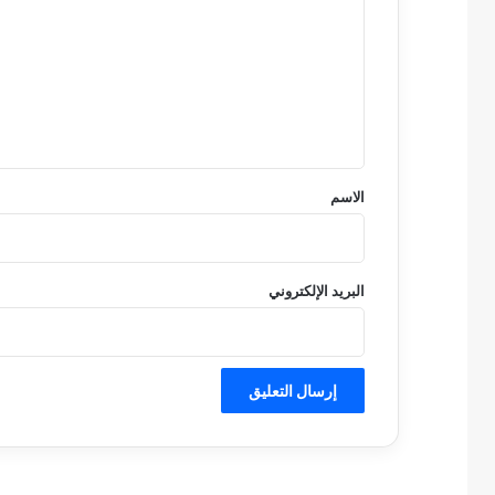
ت
ع
ل
ي
ق
*
الاسم
البريد الإلكتروني