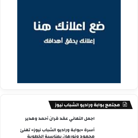
مجتمع بوابة وراديو الشباب نيوز
اجمل التهاني عقد قران أحمد وهدير
أسرة «بوابة وراديو الشباب نيوز» تهنئ
محمود ونورهان بمناسبة الخطوبة