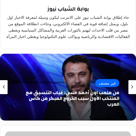
بوابة الشباب نيوز
جاء إطلاق بوابة الشباب نيوز على الانترنت ليكون وسيلة لمعرفة الاخبار اول
باول، ويمثل إضافة قوية في الفضاء الالكتروني، وجاءت انطلاقة الموقع من
مصر من قلب الاحداث ليهتم بالثورات العربية والمشاكل السياسية ويغطى
الفعاليات الاقتصادية والرياضية ويواكب علوم التكنولوجيا ويغطي اخبار المرآة
غير مصنف
من ملعب اون أحمد حسن: غياب التنسيق مع
المنتخب الأول سبب الخروج المبكر من كأس
العرب
«لا