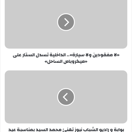
مفقودين
ولا
سيارة»..
الداخلية
تسدل
الستار
على
«ميكروباص
«لا مفقودين ولا سيارة».. الداخلية تسدل الستار على
الساحل»
«ميكروباص الساحل»
بوابة
و
راديو
الشباب
نيوز
تهنئ
محمد
السيد
بمناسبة
بوابة و راديو الشباب نيوز تهنئ محمد السيد بمناسبة عيد
عيد