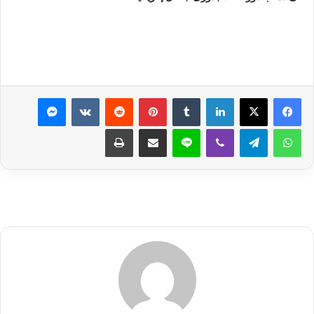
لينكدإن
بينتيريست
ماسنجر
واتساب
تيلقرام
ڤايبر
لاين
مشاركة عبر البريد
طباعة