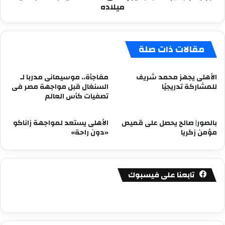
ميلاده
ميلاده
مقالات ذات صلة
الأهلى يجهز محمد شريف
مفاجأة.. موسيمانى مدربا لـ
للمشاركة تدريجيًا
السنغال قبل مواجهة مصر فى
تصفيات كأس العالم
بالصور| صالح يحصل على قميص
الأهلى يستعد لمواجهة زاناكو
مؤمن زكريا
«دون راحة»
تابعنا على فيسبوك