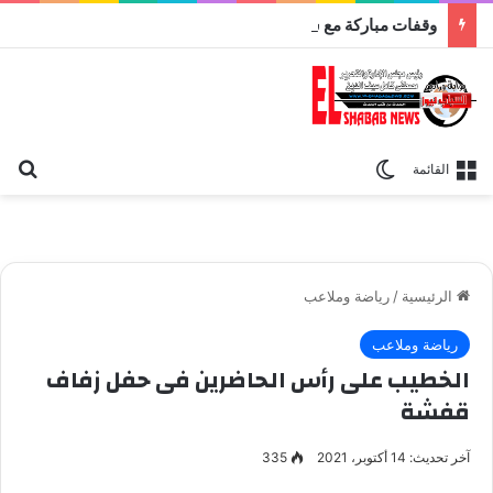
وقفات مباركة مع سورة الحج.. الجامع الأزهر يعقد اليوم ملتقى القضايا المعاصرة اليوم
بح
الوضع المظلم
القائمة
الرئيسية
/
رياضة وملاعب
رياضة وملاعب
الخطيب على رأس الحاضرين فى حفل زفاف
قفشة
آخر تحديث: 14 أكتوبر، 2021
335