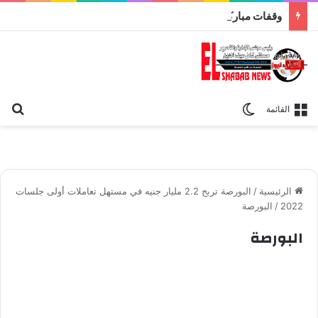
وقفات مباركة مع سورة الحج.. الجامع الأزهر يعقد اليوم ملتقى القضايا المعاصرة اليوم
بح
الوضع المظلم
القائمة
الرئيسية
/
البورصة تربح 2.2 مليار جنيه في مستهل تعاملات أولى جلسات
2022
/
البورصة
البورصة