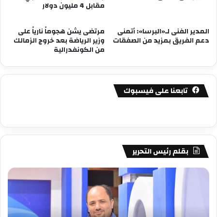
مقابل 4 مليون دولار
المدير الفنى لـ«البرسا»: أتمنى
مرتضى يشن هجوماً نارياً على
دعم الفريق بمزيد من الصفقات
وزير الرياضة بعد خروج الزمالك
من الكونفدرالية
تابعنا على فيسبوك
بقلم رئيس التحرير
مصطفى
مص
كامل
كام
سيف
سي
الدين
الد
….
….