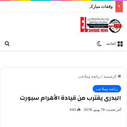
وقفات مباركة مع سورة الحج.. الجامع الأزهر يعقد اليوم ملتقى القضايا المعاصرة اليوم
بح
الوضع المظلم
القائمة
الرئيسية
/
رياضة وملاعب
رياضة وملاعب
البدرى يقترب من قيادة الأهرام سبورت
آخر تحديث: 19 يونيو، 2018
440