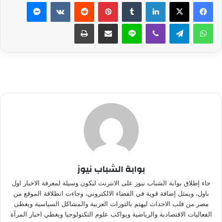
لينكدإن
بينتيريست
ماسنجر
واتساب
تيلقرام
ڤايبر
لاين
مشاركة عبر البريد
طباعة
بوابة الشباب نيوز
جاء إطلاق بوابة الشباب نيوز على الانترنت ليكون وسيلة لمعرفة الاخبار اول
باول، ويمثل إضافة قوية في الفضاء الالكتروني، وجاءت انطلاقة الموقع من
مصر من قلب الاحداث ليهتم بالثورات العربية والمشاكل السياسية ويغطى
الفعاليات الاقتصادية والرياضية ويواكب علوم التكنولوجيا ويغطي اخبار المرآة