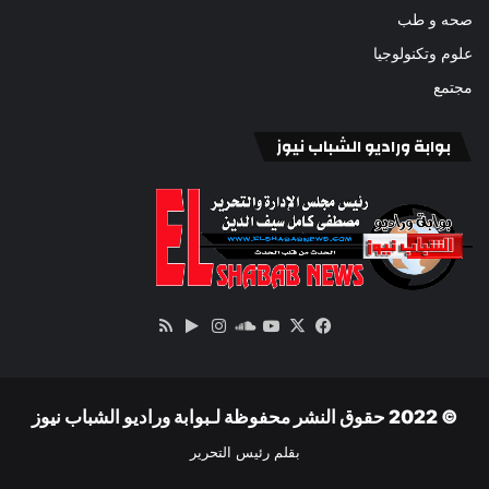
صحه و طب
علوم وتكنولوجيا
مجتمع
بوابة وراديو الشباب نيوز
‫X
فيسبوك
ساوند
‫YouTube
انستقرام
‏Google
ملخص
كلاود
Play
الموقع
RSS
© 2022 حقوق النشر محفوظة لـبوابة وراديو الشباب نيوز
بقلم رئيس التحرير