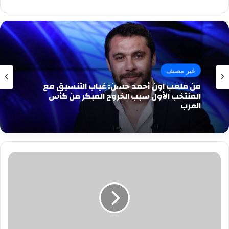
غير مصنف
من ملعب اون أحمد حسن: غياب التنسيق مع
المنتخب الأول سبب الخروج المبكر من كأس
العرب
تسليم
«دولفين
جمصة»
لجامعة
المنصورة