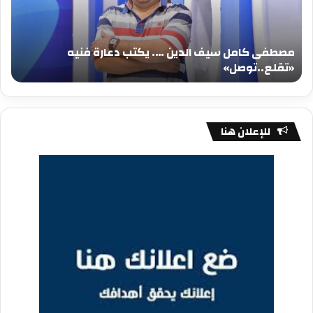
يكتب
يكت
دعارة
عيد
فنيه
المي
مصطفى كامل سيف الدين …. يكتب دعارة فنيه
«تقلع..توصل»
الم
«تقلع..توصل»
م
للإعلان هنا