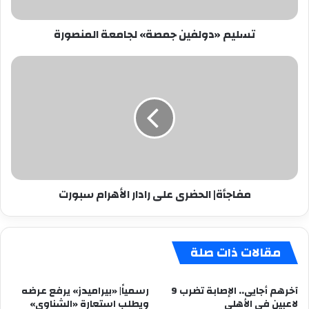
تسليم «دولفين جمصة» لجامعة المنصورة
مفاجأة|
الحضرى
على
رادار
الأهرام
سبورت
مفاجأة| الحضرى على رادار الأهرام سبورت
مقالات ذات صلة
آخرهم أجايى.. الإصابة تضرب 9
رسمياً| «بيراميدز» يرفع عرضه
لاعبين فى الأهلى
ويطلب استعارة «الشناوي»