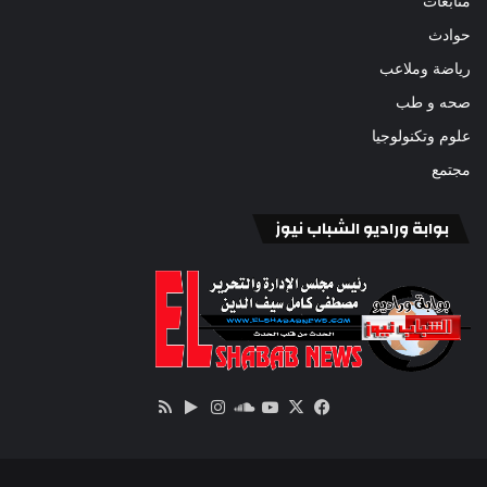
متابعات
حوادث
رياضة وملاعب
صحه و طب
علوم وتكنولوجيا
مجتمع
بوابة وراديو الشباب نيوز
‫X
فيسبوك
ساوند
‫YouTube
انستقرام
‏Google
ملخص
كلاود
Play
الموقع
RSS