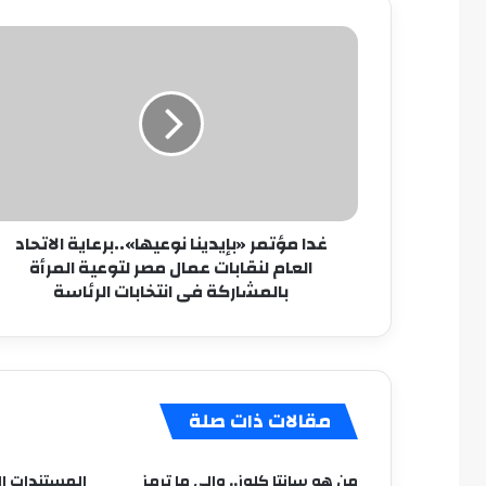
غدا
مؤتمر
«بإيدينا
نوعيها»..برعاية
الاتحاد
العام
لنقابات
عمال
مصر
غدا مؤتمر «بإيدينا نوعيها»..برعاية الاتحاد
لتوعية
العام لنقابات عمال مصر لتوعية المرأة
المرأة
بالمشاركة فى انتخابات الرئاسة
بالمشاركة
فى
انتخابات
الرئاسة
مقالات ذات صلة
من هو سانتا كلوز.. وإلى ما ترمز
المستندات ا