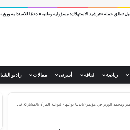
ل تطلق حملة «ترشيد الاستهلاك: مسؤولية وطنية» دعمًا للاستدامة ورؤية مصر
رياضة
ثقافه
أسرتى
مقالات
راديو الشبا
مير ومحمد الوزير في مؤتمر«بايدنيا نوعيها» لتوعية المرأة بالمشاركة فى