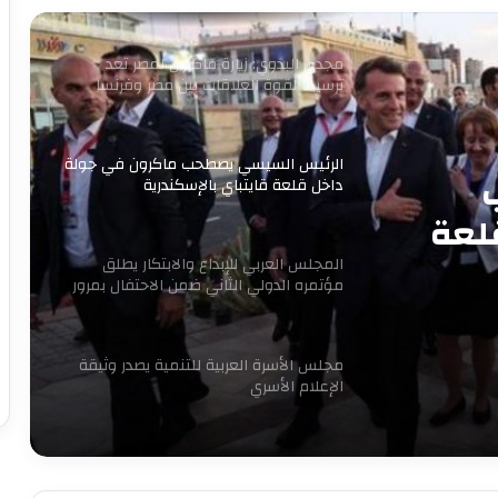
مجدى البدوي: زيارة ماكرون لمصر تعد
ترسيخا لقوة العلاقات بين مصر وفرنسا
الرئيس السيسي يصطحب ماكرون في جولة
داخل قلعة قايتباي بالإسكندرية
لعة
المجلس العربي للإبداع والابتكار يطلق
مؤتمره الدولي الثاني ضمن الاحتفال بمرور
16 عاما للتنمية المستدامة
مجلس الأسرة العربية للتنمية يصدر وثيقة
الإعلام الأسري
7 سبتمبر.. حفل توقيع ومناقشة كتاب
“قبل المأذون” للدكتورة آمال إبراهيم