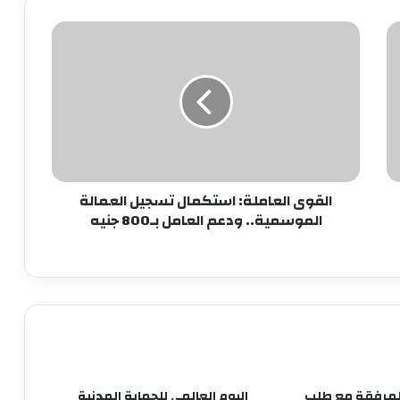
القوى
العاملة:
نجاحات مستمره للمجموعه المصريه
استكمال
السويسريه
تسجيل
العمالة
الموسمية..
ابو عقيل والحمزاوي يهنئان رافت السمان
ودعم
بتوليه منصب وكيل تضامن الجيزه ويبحثان
العامل
سبل التعاون بينهما
بـ800
القوى العاملة: استكمال تسجيل العمالة
جنيه
طاقة نور تعاون جديد بين بإيدي مصرية
الموسمية.. ودعم العامل بـ800 جنيه
وعملوها ازاي
أهالي الطالبية يعلنون في مؤتمر حاشد
دعمهم لمرشحي «مستقبل وطن»
بانتخابات «الشيوخ»
من التعليم تبدأ الثورة.. ومن الفيوم نُطلق
أول مدرسة لصناعة غذاء المستقبل
لمرفقة مع طلب
اليوم العالمى للحماية المدنية