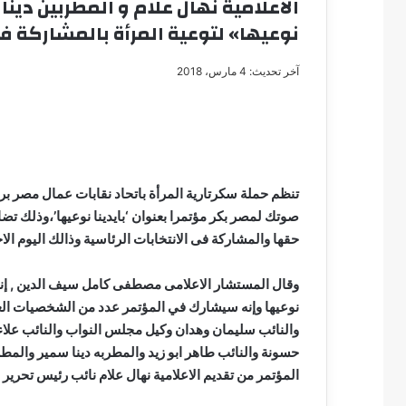
الاعلامية نهال علام و المطربين دينا
نوعيها» لتوعية المرأة بالمشاركة فى
آخر تحديث: 4 مارس، 2018
مصطفى
كامل
سيف
الدين
….
تنظم حملة سكرتارية المرأة باتحاد نقابات عمال مصر بر
يكتب
صوتك لمصر بكر مؤتمرا بعنوان ‘بايدينا نوعيها’،وذلك تض
مايسه
حقها والمشاركة فى الانتخابات الرئاسية وذالك اليوم الاحد 4مارس بمقر اتحاد عمال 
عطوه
مصطفى كامل سيف
كليوباترا
مايسه عطوه كليوبات
القرن
21
نوعيها وإنه سيشارك في المؤتمر عدد من الشخصيات العا
والنائب سليمان وهدان وكيل مجلس النواب والنائب علاء ع
حسونة والنائب طاهر ابو زيد والمطربه دينا سمير والمطر
المؤتمر من تقديم الاعلامية نهال علام نائب رئيس تحرير ب