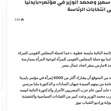
 سمير ومحمد الوزير في مؤتمر«بايدنيا
 انتخابات الرئاسة
346
مصطفى
كامل
سيف
الدين
….
ئاسة النائبة مايسة عطوة، دعما لحملة المجلس القومى للمراة
يكتب
امنا مع حملة المجلس القومى للمرأة لتوعية المرأة بممارسة
ميلاد
مصر
جديد
 الدين …. يكتب
مصطفى كامل سيف الدين …. يكتب
را القرن 21
ميلاد جديد
وقال المستشار الاعلامى مصطفى كامل سيف الدين , إنه من المتوقع أن يشارك أكثر من 4000 إمرأة في مؤتمر بايدينا
مة من بينهم السيدة جيهان السادات و الدكتورة مايا مرسي
ابد أمين عام حزب المصريين الأحرار والدكتورة النائبة انيسه
ب محمد الوزير وعدد كبير من القيادات السياسية والتنفيذية
وابة وراديو الشباب نيوز