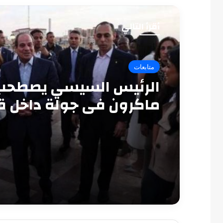
أقرأ التالي
متابعات
الرئيس السيسي يصطحب
ماكرون في جولة داخل ق
قايتباي بالإسكندرية