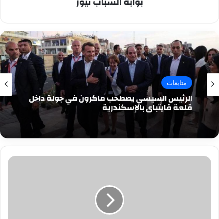
بوابة الشباب نيوز
متابعات
الرئيس السيسي يصطحب ماكرون في جولة داخل
قلعة قايتباي بالإسكندرية
سناء
الغول
....
تكتب
الفرح
يليق