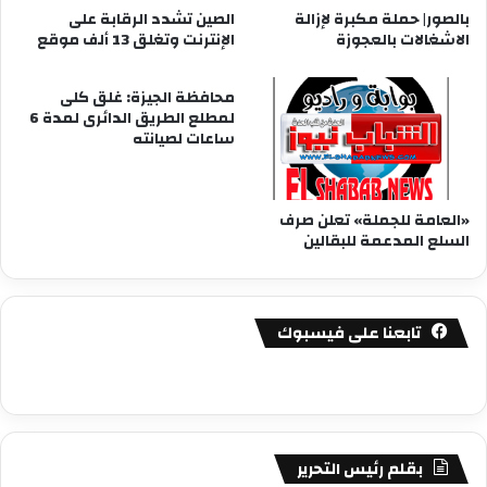
بالصور| حملة مكبرة لإزالة
الصين تشدد الرقابة على
الاشغالات بالعجوزة
الإنترنت وتغلق 13 ألف موقع
محافظة الجيزة: غلق كلى
لمطلع الطريق الدائرى لمدة 6
ساعات لصيانته
«العامة للجملة» تعلن صرف
السلع المدعمة للبقالين
تابعنا على فيسبوك
بقلم رئيس التحرير