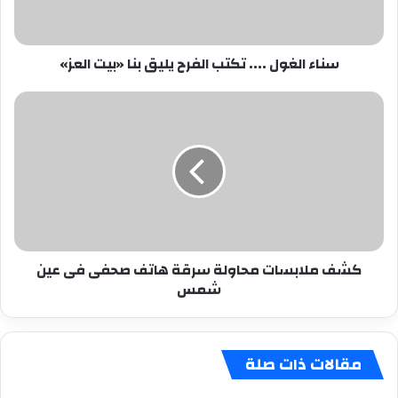
بنا
«بيت
العز»
سناء الغول .... تكتب الفرح يليق بنا «بيت العز»
كشف
ملابسات
محاولة
سرقة
هاتف
صحفى
فى
عين
شمس
كشف ملابسات محاولة سرقة هاتف صحفى فى عين
شمس
مقالات ذات صلة