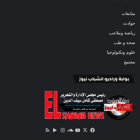
متابعات
حوادث
رياضة وملاعب
صحه و طب
علوم وتكنولوجيا
مجتمع
بوابة وراديو الشباب نيوز
‫X
فيسبوك
ساوند
‫YouTube
انستقرام
‏Google
ملخص
كلاود
Play
الموقع