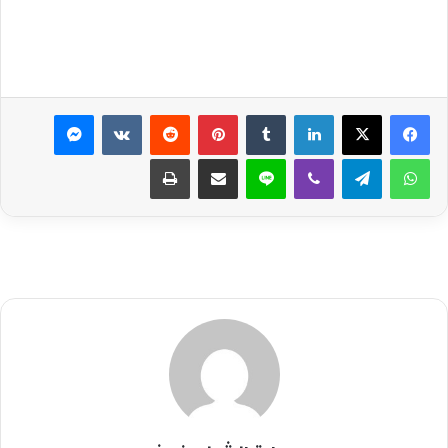
لينكدإن
بينتيريست
ماسنجر
واتساب
تيلقرام
ڤايبر
لاين
مشاركة عبر البريد
طباعة