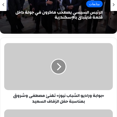
متابعات
الرئيس السيسي يصطحب ماكرون في جولة داخل
قلعة قايتباي بالإسكندرية
«بوابة
وراديو
الشباب
نيوز»
تهنئ
مصطفى
وشروق
بمناسبة
حفل
«بوابة وراديو الشباب نيوز» تهنئ مصطفى وشروق
الزفاف
بمناسبة حفل الزفاف السعيد
السعيد
المجلس