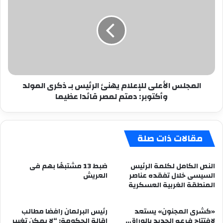
الأعلى
للإعلام
يهنئ
الرئيس
بـ
ذكرى
المولد
وأكتوبر:
المجلس الأعلى للإعلام يهنئ الرئيس بـ ذكرى المولد
دمتم
وأكتوبر: دمتم لمصر قائدا عظيما
لمصر
قائدا
عظيما
مقالات ذات صلة
النص الكامل لكلمة الرئيس
ضبط 13 مشتبهًا بهم فى
السيسى خلال تفقده عناصر
العريش
المنطقة الغربية العسكرية
«كشرى المجنون» يستعد
رئيس البرلمان رافضا مطالب
لافتتاح فرعه الجديد بالوراق..
إقالة الحكومة: “لا يمكن تغيير