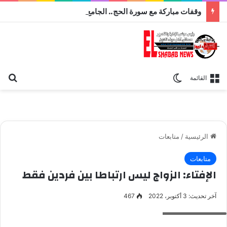
وقفات مباركة مع سورة الحج.. الجامع الأزهر يعقد اليوم ملتقى القضايا المعاصرة اليوم
بح
الوضع المظلم
القائمة
الرئيسية
/
متابعات
متابعات
الإفتاء: الزواج ليس ارتباطا بين فردين فقط
آخر تحديث: 3 أكتوبر، 2022
467
دار الإفتاء المصرية