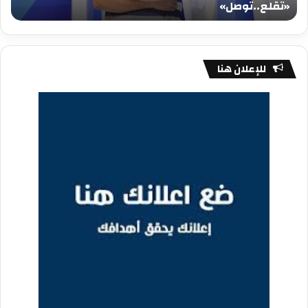
«تقلع..توصل»
م
للإعلان هنا